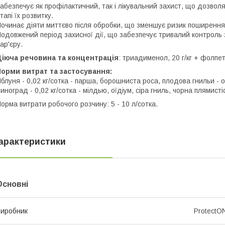
абезпечує як профілактичний, так і лікувальний захист, що дозво
тапі їх розвитку.
очинає діяти миттєво після обробки, що зменшує ризик поширення 
одовжений період захисної дії, що забезпечує тривалий контроль
ар'єру.
Діюча речовина та концентрація
: триадименол, 20 г/кг + фолпет,
орми витрат та застосування:
блуня - 0,02 кг/сотка - парша, борошниста роса, плодова гнильи - о
иноград - 0,02 кг/сотка - мілдью, оїдіум, сіра гниль, чорна плямисті
орма витрати робочого розчину: 5 - 10 л/сотка.
арактеристики
Основні
иробник
ProtectO