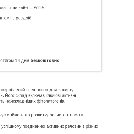
лення на сайті — 500 ₴
птом і в роздріб
ротягом 14 днів
безкоштовно
 розроблений спеціально для захисту
ь. Його склад включає ключові активні
іть найскладніших фітопатогенів.
є стійкість до розвитку резистентності у
и успішному поєднанню активних речовин з різних