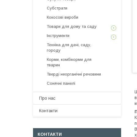
Субстрати
Кокосові вироби
Товари для дому та саду
Інструменти
Техніка для дачі, саду,
городу
Корми, комбікорми для
тварин
Тверді неорганічні речовини
Сонячні панелі
Ш
в
Про нас
к
Контакти
К
п
В
КОНТАКТИ
х