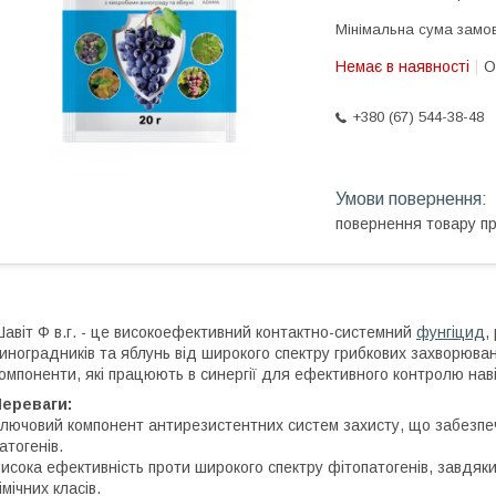
Мінімальна сума замов
Немає в наявності
О
+380 (67) 544-38-48
повернення товару п
авіт Ф в.г. - це високоефективний контактно-системний
фунгіцид
,
иноградників та яблунь від широкого спектру грибкових захворюван
омпоненти, які працюють в синергії для ефективного контролю нав
Переваги:
лючовий компонент антирезистентних систем захисту, що забезпечу
атогенів.
исока ефективність проти широкого спектру фітопатогенів, завдяк
імічних класів.