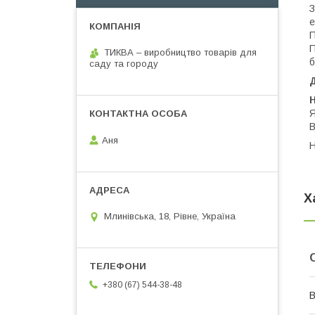
З
е
П
П
ТИКВА – виробництво товарів для
б
саду та городу
Н
Я
В
Аня
Н
Х
Млинівська, 18, Рівне, Україна
+380 (67) 544-38-48
В