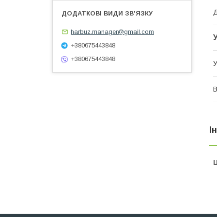
Д
harbuz.manager@gmail.com
+380675443848
+380675443848
У
В
І
Ц