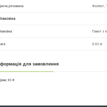
іюча речовина
Фолпет, 
Упаковка
паковка
Пакет з 
ага
0.02 кг
нформація для замовлення
іна:
80 ₴