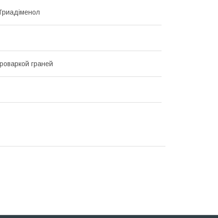
Триадіменол
проваркой граней