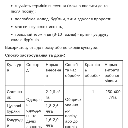
гнучкість термінів внесення (можна вносити до та
після посіву);
послаблює молоді бур'яни, яким вдалося прорости;
має високу селективність;
тривалий термін дії (8-10 тижнів) - пригнічує другу
хвилю бур'янів.
Використовують до посіву або до сходів культури.
Спосіб застосування та дози:
Культур
Спектр
Норма
Спосіб
Кратніст
Норма
а
дії
внесенн
та час
ь
витрати
я
обробки
обробок
робочої
рідини
Соняшн
2-2,6 л/
1
250-400
ик
га
л/га
Одноріч
Обприск
ні
ування
Цукрові
1,8-2,6
однодол
до
буряки
л/га
ьні та
посіву
Кукурудз
1,6-2,0
деякі
або до
а
л/га
дводоль
сходів