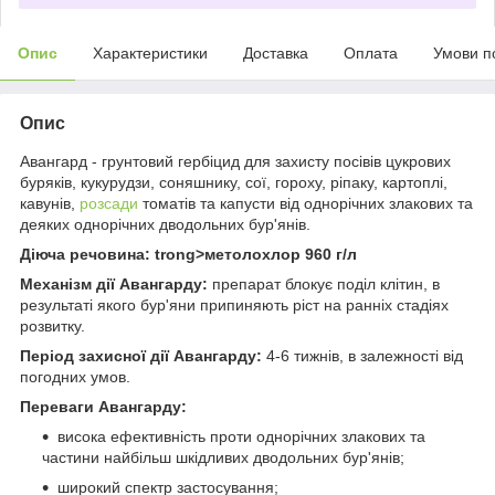
Опис
Характеристики
Доставка
Оплата
Умови п
Опис
Авангард - грунтовий гербіцид для захисту посівів цукрових
буряків, кукурудзи, соняшнику, сої, гороху, ріпаку, картоплі,
кавунів,
розсади
томатів та капусти від однорічних злакових та
деяких однорічних дводольних бур'янів.
Діюча речовина: trong>метолохлор 960 г/л
Механізм дії Авангарду:
препарат блокує поділ клітин, в
результаті якого бур'яни припиняють ріст на ранніх стадіях
розвитку.
Період захисної дії Авангарду:
4-6 тижнів, в залежності від
погодних умов.
Переваги Авангарду:
висока ефективність проти однорічних злакових та
частини найбільш шкідливих дводольних бур'янів;
широкий спектр застосування;