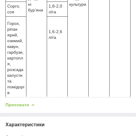
ні
культури
Сорго,
1,8-2,0
бур’яни
соя
л/га
Горох,
ріпак
1,6-2,6
ярий,
л/га
озимий,
кавун,
гарбузи,
картопл
я,
розсада
капусти
та
помідорі
в
Приховати
Характеристики