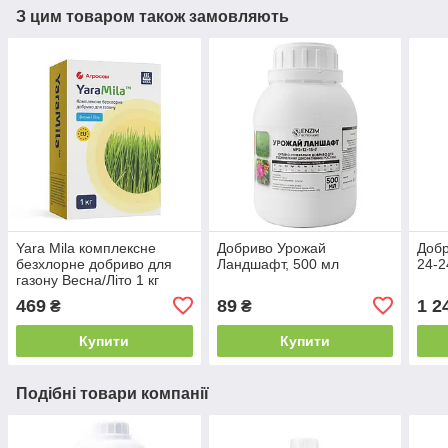
З цим товаром також замовляють
Yara Mila комплексне
Добриво Урожай
Добр
безхлорне добриво для
Ландшафт, 500 мл
24-2
газону Весна/Літо 1 кг
469
89
1 2
₴
₴
Купити
Купити
Подібні товари компанії