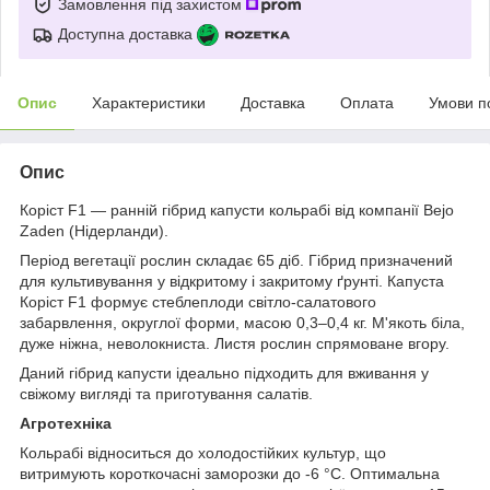
Замовлення під захистом
Доступна доставка
Опис
Характеристики
Доставка
Оплата
Умови п
Опис
Коріст F1 — ранній гібрид капусти кольрабі від компанії Bejo
Zaden (Нідерланди).
Період вегетації рослин складає 65 діб. Гібрид призначений
для культивування у відкритому і закритому ґрунті. Капуста
Коріст F1 формує стеблеплоди світло-салатового
забарвлення, округлої форми, масою 0,3–0,4 кг. М'якоть біла,
дуже ніжна, неволокниста. Листя рослин спрямоване вгору.
Даний гібрид капусти ідеально підходить для вживання у
свіжому вигляді та приготування салатів.
Агротехніка
Кольрабі відноситься до холодостійких культур, що
витримують короткочасні заморозки до -6 °С. Оптимальна