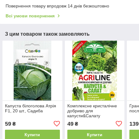
Повернення товару впродовж 14 днів безкоштовно
Всі умови повернення
З цим товаром також замовляють
Капуста білоголова Атрія
Комплексне кристалічне
Гран
F1, 20 шт., Садиба
добриво для
посл
капусти&Салату
59
49
139
₴
₴
Купити
Купити