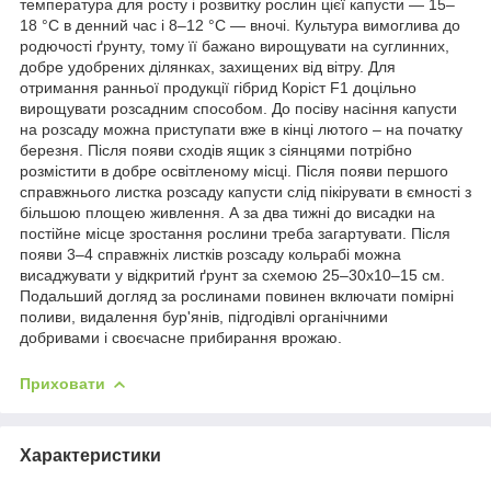
температура для росту і розвитку рослин цієї капусти — 15–
18 °С в денний час і 8–12 °С — вночі. Культура вимоглива до
родючості ґрунту, тому її бажано вирощувати на суглинних,
добре удобрених ділянках, захищених від вітру. Для
отримання ранньої продукції гібрид Коріст F1 доцільно
вирощувати розсадним способом. До посіву насіння капусти
на розсаду можна приступати вже в кінці лютого – на початку
березня. Після появи сходів ящик з сіянцями потрібно
розмістити в добре освітленому місці. Після появи першого
справжнього листка розсаду капусти слід пікірувати в ємності з
більшою площею живлення. А за два тижні до висадки на
постійне місце зростання рослини треба загартувати. Після
появи 3–4 справжніх листків розсаду кольрабі можна
висаджувати у відкритий ґрунт за схемою 25–30х10–15 см.
Подальший догляд за рослинами повинен включати помірні
поливи, видалення бур'янів, підгодівлі органічними
добривами і своєчасне прибирання врожаю.
Приховати
Характеристики