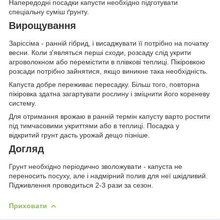
Напередодні посадки капусти необхідно підготувати
спеціальну суміш ґрунту.
Вирощування
Заріссіма - ранній гібрид, і висаджувати її потрібно на початку
весни. Коли з'являться перші сходи, розсаду слід укрити
агроволокном або перемістити в плівкові теплиці. Пікіровкою
розсади потрібно зайнятися, якщо виникне така необхідність.
Капуста добре переживає пересадку. Більш того, повторна
пікіровка здатна загартувати рослину і зміцнити його кореневу
систему.
Для отримання врожаю в ранній термін капусту варто ростити
під тимчасовими укриттями або в теплиці. Посадка у
відкритий грунт дасть урожай дещо пізніше.
Догляд
Грунт необхідно періодично зволожувати - капуста не
переносить посуху, але і надмірний полив для неї шкідливий.
Підживлення проводиться 2-3 рази за сезон.
Приховати