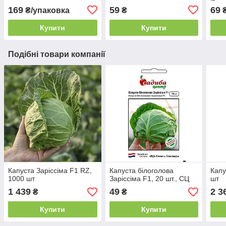
169
59
69
₴/упаковка
₴
₴
Купити
Купити
Подібні товари компанії
Капуста Заріссіма F1 RZ,
Капуста білоголова
Капу
1000 шт
Заріссіма F1, 20 шт., СЦ
шт
1 439
49
2 3
₴
₴
Купити
Купити