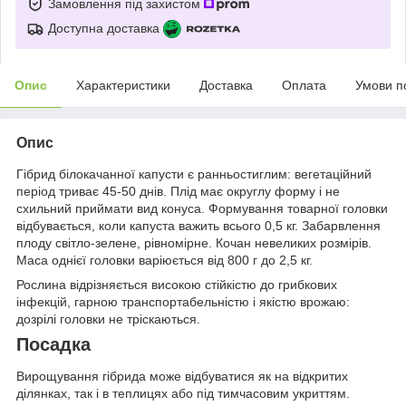
Замовлення під захистом
Доступна доставка
Опис
Характеристики
Доставка
Оплата
Умови п
Опис
Гібрид білокачанної капусти є ранньостиглим: вегетаційний
період триває 45-50 днів. Плід має округлу форму і не
схильний приймати вид конуса. Формування товарної головки
відбувається, коли капуста важить всього 0,5 кг. Забарвлення
плоду світло-зелене, рівномірне. Кочан невеликих розмірів.
Маса однієї головки варіюється від 800 г до 2,5 кг.
Рослина відрізняється високою стійкістю до грибкових
інфекцій, гарною транспортабельністю і якістю врожаю:
дозрілі головки не тріскаються.
Посадка
Вирощування гібрида може відбуватися як на відкритих
ділянках, так і в теплицях або під тимчасовим укриттям.