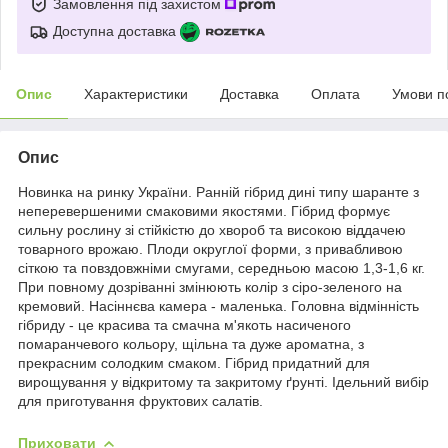
Замовлення під захистом
Доступна доставка
Опис
Характеристики
Доставка
Оплата
Умови п
Опис
Новинка на ринку України. Ранній гібрид дині типу шаранте з
неперевершеними смаковими якостями. Гібрид формує
сильну рослину зі стійкістю до хвороб та високою віддачею
товарного врожаю. Плоди округлої форми, з привабливою
сіткою та повздовжніми смугами, середньою масою 1,3-1,6 кг.
При повному дозріванні змінюють колір з сіро-зеленого на
кремовий. Насіннєва камера - маленька. Головна відмінність
гібриду - це красива та смачна м'якоть насиченого
помаранчевого кольору, щільна та дуже ароматна, з
прекрасним солодким смаком. Гібрид придатний для
вирощування у відкритому та закритому ґрунті. Ідельний вибір
для приготування фруктових салатів.
Приховати