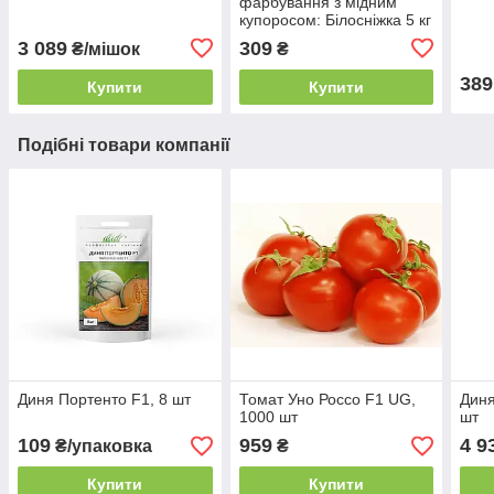
фарбування з мідним
купоросом: Білосніжка 5 кг
3 089
309
₴/мішок
₴
389
Купити
Купити
Подібні товари компанії
Диня Портенто F1, 8 шт
Томат Уно Россо F1 UG,
Диня
1000 шт
шт
109
959
4 9
₴/упаковка
₴
Купити
Купити