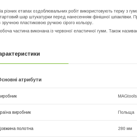
а різних етапах оздоблювальних робіт використовують терку з гум
тартовий шар штукатурки перед нанесенням фінішної шпаклівки. Пр
з зручною пластиковою ручкою сірого кольору.
обоча частина виконана із червоної еластичної гуми. Також назива
арактеристики
Основні атрибути
иробник
MAGtools
раїна виробник
Польща
овжина полотна
280 мм