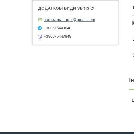
Ш
harbuz.manager@gmail.com
+380675443848
+380675443848
К
К
І
Ц