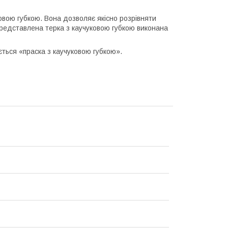
овою губкою. Вона дозволяє якісно розрівняти
едставлена ​​терка з каучуковою губкою виконана
ється «праска з каучуковою губкою».