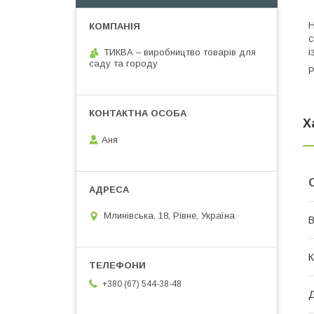
Н
с
і
ТИКВА – виробництво товарів для
саду та городу
Р
Х
Аня
Млинівська, 18, Рівне, Україна
В
К
+380 (67) 544-38-48
Д