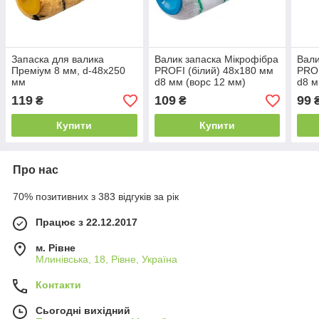
Запаска для валика
Валик запаска Мікрофібра
Вали
Преміум 8 мм, d-48х250
PROFI (білий) 48х180 мм
PROF
мм
d8 мм (ворс 12 мм)
d8 м
119
109
99
₴
₴
Купити
Купити
Про нас
70% позитивних з 383 відгуків за рік
Працює з 22.12.2017
м. Рівне
Млинівська, 18, Рівне, Україна
Контакти
Сьогодні вихідний