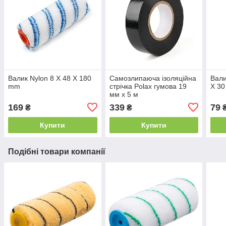
Валик Nylon 8 Х 48 Х 180
Самозлипаюча ізоляційна
Вали
mm
стрічка Polax гумова 19
Х 30
мм х 5 м
169
339
79
₴
₴
Купити
Купити
Подібні товари компанії