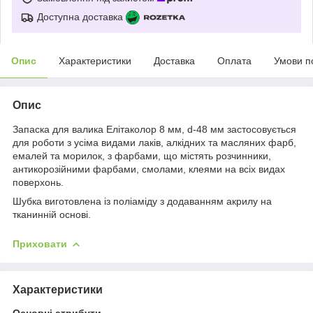
Доступна доставка
Опис
Характеристики
Доставка
Оплата
Умови п
Опис
Запаска для валика Елітаколор 8 мм, d-48 мм застосовується
для роботи з усіма видами лаків, алкідних та масляних фарб,
емалей та морилок, з фарбами, що містять розчинники,
антикорозійними фарбами, смолами, клеями на всіх видах
поверхонь.
Шубка виготовлена ​​із поліаміду з додаванням акрилу на
тканинній основі.
Приховати
Характеристики
Основні атрибути