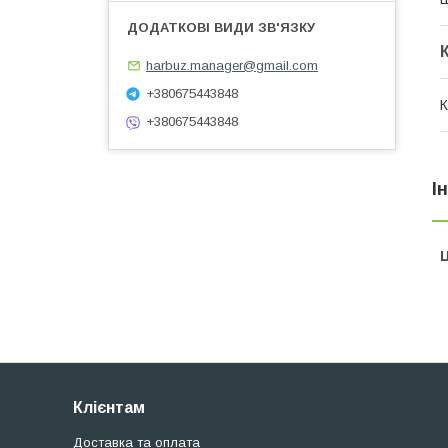
harbuz.manager@gmail.com
+380675443848
К
+380675443848
І
Ц
Клієнтам
Доставка та оплата