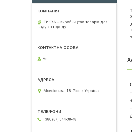
Т
р
ТИКВА – виробництво товарів для
З
саду та городу
п
Р
Аня
Х
Млинівська, 18, Рівне, Україна
В
Д
+380 (67) 544-38-48
Ш