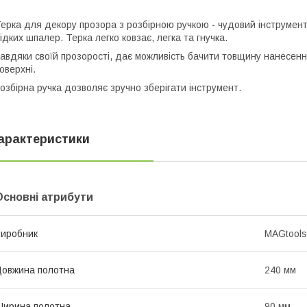
ерка для декору прозора з розбірною ручкою - чудовий інструмен
ідких шпалер. Терка легко ковзає, легка та гнучка.
авдяки своїй прозорості, дає можливість бачити товщину нанесенн
оверхні.
озбірна ручка дозволяє зручно зберігати інструмент.
арактеристики
Основні атрибути
иробник
MAGtools
овжина полотна
240 мм
ирина полотна
90 мм