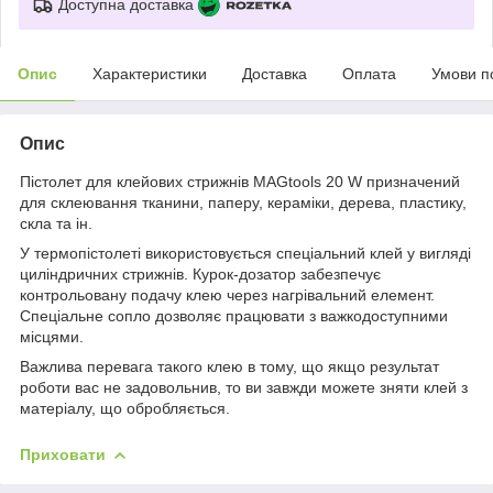
Доступна доставка
Опис
Характеристики
Доставка
Оплата
Умови п
Опис
Пістолет для клейових стрижнів MAGtools 20 W призначений
для склеювання тканини, паперу, кераміки, дерева, пластику,
скла та ін.
У термопістолеті використовується спеціальний клей у вигляді
циліндричних стрижнів. Курок-дозатор забезпечує
контрольовану подачу клею через нагрівальний елемент.
Спеціальне сопло дозволяє працювати з важкодоступними
місцями.
Важлива перевага такого клею в тому, що якщо результат
роботи вас не задовольнив, то ви завжди можете зняти клей з
матеріалу, що обробляється.
Приховати