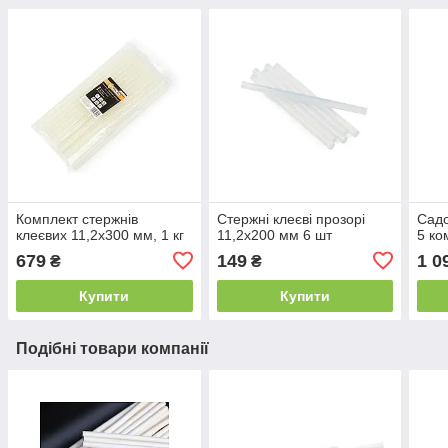
Комплект стержнів
Стержні клеєві прозорі
Садо
клеєвих 11,2х300 мм, 1 кг
11,2х200 мм 6 шт
5 ко
679
149
1 0
₴
₴
Купити
Купити
Подібні товари компанії