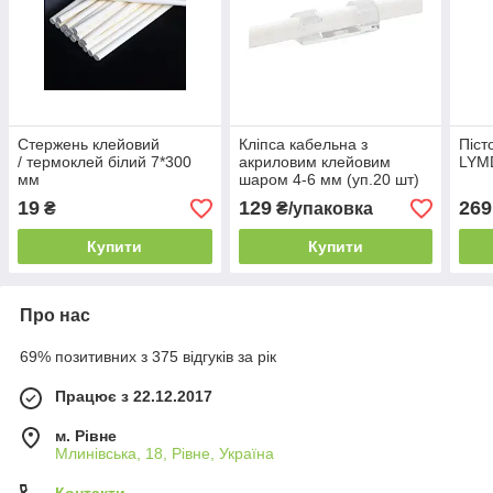
Стержень клейовий
Кліпса кабельна з
Піст
/ термоклей білий 7*300
акриловим клейовим
LYM
мм
шаром 4-6 мм (уп.20 шт)
19
129
269
₴
₴/упаковка
Купити
Купити
Про нас
69% позитивних з 375 відгуків за рік
Працює з 22.12.2017
м. Рівне
Млинівська, 18, Рівне, Україна