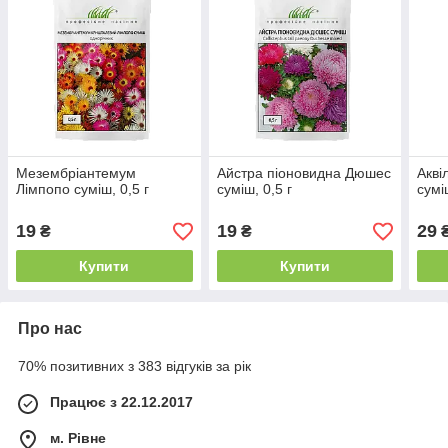
Мезембріантемум
Айстра піоновидна Дюшес
Акві
Лімпопо суміш, 0,5 г
суміш, 0,5 г
сумі
19
19
29
₴
₴
Купити
Купити
Про нас
70% позитивних з 383 відгуків за рік
Працює з 22.12.2017
м. Рівне