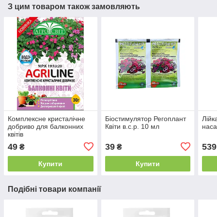
З цим товаром також замовляють
Комплексне кристалічне
Біостимулятор Регоплант
Лійк
добриво для балконних
Квіти в.с.р. 10 мл
наса
квітів
49
39
539
₴
₴
Купити
Купити
Подібні товари компанії