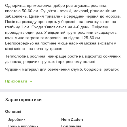
Однорічна, прямостояча, добре розгалужена рослина,
висотою 50-60 см. Суцвіття - великі, махрові, різноманітних
забарвлень. Цвітіння тривале - з середини червня до морозів.
Посів на розсаду проводять у березні - на початку квітня на
глибину 1 см. Сходи з'являються на 4-6 день. Пікіровку
проводять один раз. У відкритий ґрунт рослини висаджують,
коли мине загроза заморозків, на відстані 25-30 см.
Безпосередньо на постійне місце насіння можна висівати у
кінці квітня - на початку травня.
Теплолюбна рослина, найкраще росте на відкритих сонячних
ділянках, родючих ґрунтах і при рясному поливі.
Чудовий матеріал для озеленення клумб, бордюрів, рабаток.
Приховати
Характеристики
Основні
Виробник
Hem Zaden
Країна виробник
Голландія