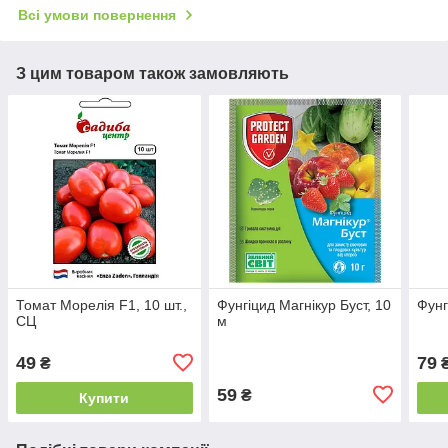
Всі умови повернення
З цим товаром також замовляють
Томат Морелія F1, 10 шт.,
Фунгіцид Магнікур Буст, 10
Фунг
СЦ
м
49
79
₴
59
₴
Купити