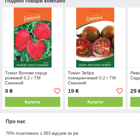
Подібні товари компанії
Томат Волове серце
Томат Зебра
Ревін
рожевий 0,2 г ТМ
помаранчевий 0,2 г ТМ
Сад
Смачний
Смачний
9
19
29
₴
₴
Купити
Купити
Про нас
70% позитивних з 383 відгуків за рік