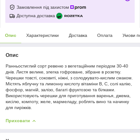
Замовлення під захистом
Доступна доставка
Опис
Характеристики
Доставка
Оплата
Умови п
Опис
Ранньостиглий сорт ревеню з вегетаційним періодом 30-40
днів. Листя велике, злегка гофроване, зібране в розетку.
Черешки товсті, соковиті, ніжні, з солодкувато-кислим смаком.
Містять яблучну та лимонну кислоту вітаміни В, С, солі калію,
фосфор, магній, залізо, багаті фруктозою та білками.
Використовують черешки для приготування варенья, джема,
кисілю, компоту, желе, мармеладу, роблять вино та начинку
для пиріжків.
Приховати