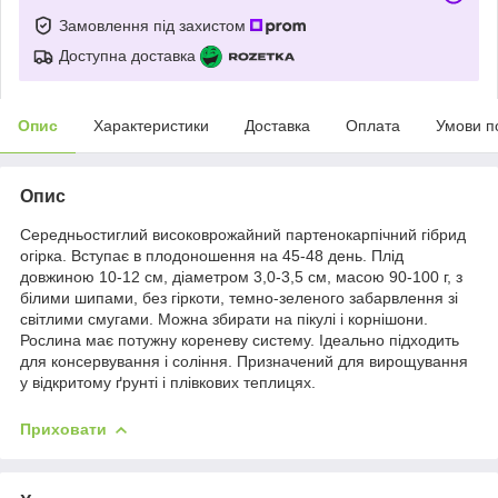
Замовлення під захистом
Доступна доставка
Опис
Характеристики
Доставка
Оплата
Умови п
Опис
Середньостиглий високоврожайний партенокарпічний гібрид
огірка. Вступає в плодоношення на 45-48 день. Плід
довжиною 10-12 см, діаметром 3,0-3,5 см, масою 90-100 г, з
білими шипами, без гіркоти, темно-зеленого забарвлення зі
світлими смугами. Можна збирати на пікулі і корнішони.
Рослина має потужну кореневу систему. Ідеально підходить
для консервування і соління. Призначений для вирощування
у відкритому ґрунті і плівкових теплицях.
Приховати