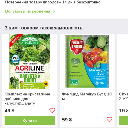
Повернення товару впродовж 14 днів безкоштовно
Всі умови повернення
З цим товаром також замовляють
Комплексне кристалічне
Фунгіцид Магнікур Буст, 10
Сітк
добриво для
м
2 м*
капусти&Салату
49
19
₴
₴
59
₴
Купити