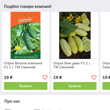
Подібні товари компанії
Огірок Весела компанія
Огірок Біле диво F1 1 г,
Огір
F1 1 г, ТМ Смачний
ТМ Смачний
Сма
19
19
19
₴
₴
Купити
Купити
Про нас