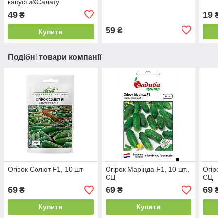
капусти&Салату
49
19
₴
₴
59
₴
Купити
Подібні товари компанії
Огірок Солют F1, 10 шт
Огірок Марінда F1, 10 шт.,
Огір
СЦ
СЦ
69
69
69
₴
₴
Купити
Купити