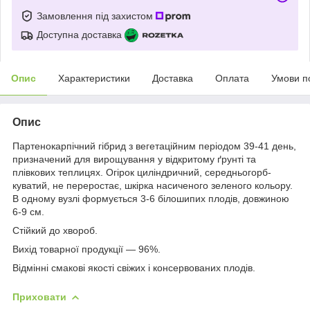
Замовлення під захистом
Доступна доставка
Опис
Характеристики
Доставка
Оплата
Умови п
Опис
Партенокарпічний гібрид з вегетаційним періодом 39-41 день,
призначений для вирощування у відкритому ґрунті та
плівкових теплицях. Огірок циліндричний, середньогорб-
куватий, не переростає, шкірка насиченого зеленого кольору.
В одному вузлі формується 3-6 білошипих плодів, довжиною
6-9 см.
Стійкий до хвороб.
Вихід товарної продукції — 96%.
Відмінні смакові якості свіжих і консервованих плодів.
Приховати