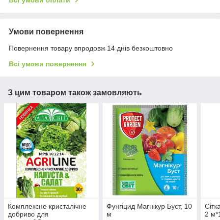
Всі умови оплати
Умови повернення
Повернення товару впродовж 14 днів безкоштовно
Всі умови повернення
З цим товаром також замовляють
Комплексне кристалічне
Фунгіцид Магнікур Буст, 10
Сітк
добриво для
м
2 м*