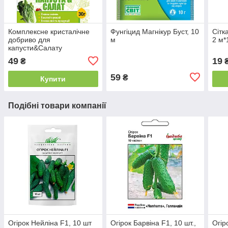
Комплексне кристалічне
Фунгіцид Магнікур Буст, 10
Сітк
добриво для
м
2 м*
капусти&Салату
49
19
₴
₴
59
₴
Купити
Подібні товари компанії
Огірок Нейліна F1, 10 шт
Огірок Барвіна F1, 10 шт.,
Огір