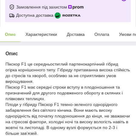
Замовлення під захистом
Доступна доставка
Опис
Характеристики
Доставка
Оплата
Умови п
Опис
Пікскор F1 це середньостиглий партенокарпічний гібрид
огірка корнішонного типу. Гібриду притаманна висока стійкість
до стресів та хвороб, особливо за не сприятливих умов
вирощування.
Пікскор F1 має середні строки вступу в плодоношення та
призначений для другого подовженого обороту в скляних і
плівкових теплицях.
Плоди у гібриду Пікскор F1 темно-зеленого однорідного
забарвлення без світлого кінчика. Вони мають високу
однорідність від початку плодоношення до кінця, не зважаючи
на стресові фактори, холодні ночі та високу вологість навіть в
жовтні та листопаді. В одному вузлі формується по 2-3 і
більше зав’язей.