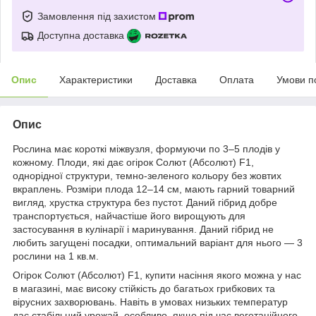
Замовлення під захистом
Доступна доставка
Опис
Характеристики
Доставка
Оплата
Умови п
Опис
Рослина має короткі міжвузля, формуючи по 3–5 плодів у
кожному. Плоди, які дає огірок Солют (Абсолют) F1,
однорідної структури, темно-зеленого кольору без жовтих
вкраплень. Розміри плода 12–14 см, мають гарний товарний
вигляд, хрустка структура без пустот. Даний гібрид добре
транспортується, найчастіше його вирощують для
застосування в кулінарії і маринування. Даний гібрид не
любить загущені посадки, оптимальний варіант для нього — 3
рослини на 1 кв.м.
Огірок Солют (Абсолют) F1, купити насіння якого можна у нас
в магазині, має високу стійкість до багатьох грибкових та
вірусних захворювань. Навіть в умовах низьких температур
дає стабільний урожай, особливо, якщо під час вегетаційного