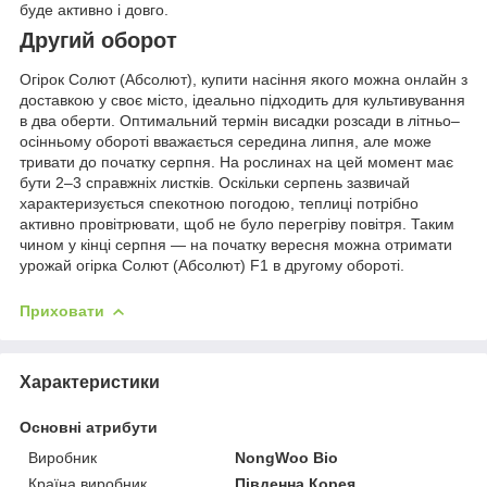
буде активно і довго.
Другий оборот
Огірок Солют (Абсолют), купити насіння якого можна онлайн з
доставкою у своє місто, ідеально підходить для культивування
в два оберти. Оптимальний термін висадки розсади в літньо–
осінньому обороті вважається середина липня, але може
тривати до початку серпня. На рослинах на цей момент має
бути 2–3 справжніх листків. Оскільки серпень зазвичай
характеризується спекотною погодою, теплиці потрібно
активно провітрювати, щоб не було перегріву повітря. Таким
чином у кінці серпня — на початку вересня можна отримати
урожай огірка Солют (Абсолют) F1 в другому обороті.
Приховати
Характеристики
Основні атрибути
Виробник
NongWoo Bio
Країна виробник
Південна Корея