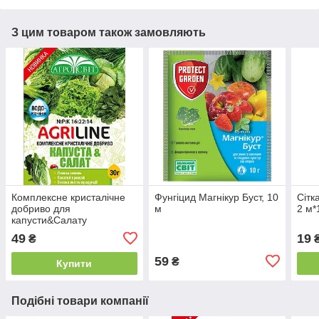
З цим товаром також замовляють
Комплексне кристалічне
Фунгіцид Магнікур Буст, 10
Сітк
добриво для
м
2 м*
капусти&Салату
49
19
₴
₴
59
₴
Купити
Подібні товари компанії