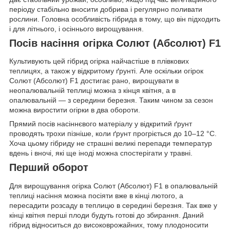
періоду стабільно вносити добрива і регулярно поливати
рослини. Головна особливість гібрида в тому, що він підходить
і для літнього, і осіннього вирощування.
Посів насіння огірка Солют (Абсолют) F1
Культивують цей гібрид огірка найчастіше в плівкових
теплицях, а також у відкритому ґрунті. Але оскільки огірок
Солют (Абсолют) F1 достигає рано, вирощувати в
неопалювальній теплиці можна з кінця квітня, а в
опалювальній — з середини березня. Таким чином за сезон
можна виростити огірки в два обороти.
Прямий посів насіннєвого матеріалу у відкритий ґрунт
проводять трохи пізніше, коли ґрунт прогріється до 10–12 °С.
Хоча цьому гібриду не страшні великі перепади температур
вдень і вночі, які ще іноді можна спостерігати у травні.
Перший оборот
Для вирощування огірка Солют (Абсолют) F1 в опалювальній
теплиці насіння можна посіяти вже в кінці лютого, а
пересадити розсаду в теплицю в середині березня. Так вже у
кінці квітня перші плоди будуть готові до збирання. Даний
гібрид відноситься до високоврожайних, тому плодоносити