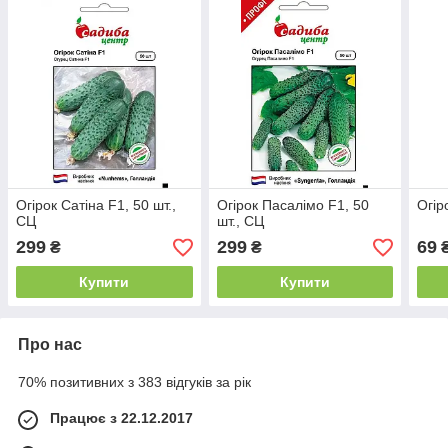
Огірок Сатіна F1, 50 шт.,
Огірок Пасалімо F1, 50
Огір
СЦ
шт., СЦ
299
299
69
₴
₴
Купити
Купити
Про нас
70% позитивних з 383 відгуків за рік
Працює з 22.12.2017