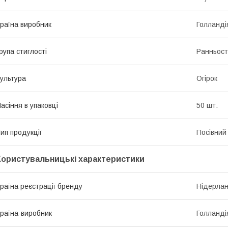
раїна виробник
Голланді
рупа стиглості
Ранньост
ультура
Огірок
асіння в упаковці
50 шт.
ип продукції
Посівний 
Користувальницькі характеристики
раїна реєстрації бренду
Нідерла
раїна-виробник
Голланді