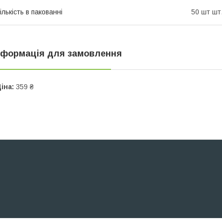
ількість в пакованні
50 шт шт
нформація для замовлення
іна:
359 ₴