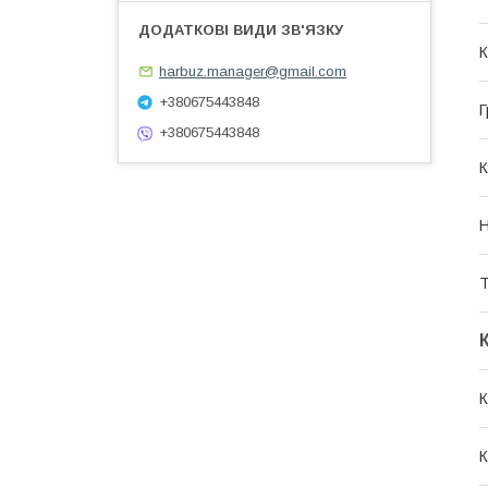
К
harbuz.manager@gmail.com
+380675443848
Г
+380675443848
К
Н
Т
К
К