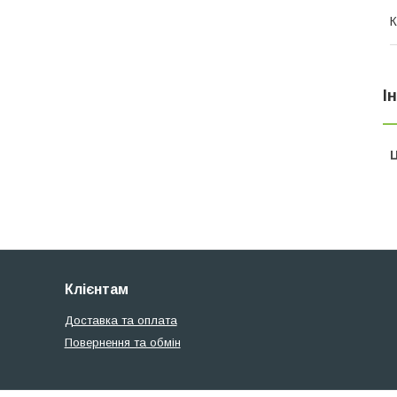
К
І
Ц
Клієнтам
Доставка та оплата
Повернення та обмін