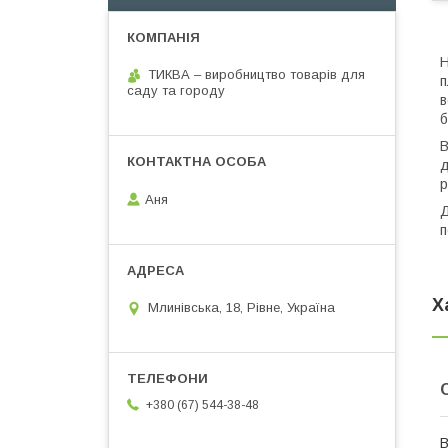
Н
ТИКВА – виробництво товарів для
п
саду та городу
в
б
В
д
р
Аня
Д
п
Х
Млинівська, 18, Рівне, Україна
+380 (67) 544-38-48
В