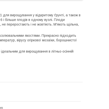
1 для вирощування у відкритому ґрунті, а також в
 6 і більше плодів в одному вузлі. Плоди
 не переростають і не жовтіють. М'якоть щільна,
засолювальними якостями. Прекрасно підходить
мператур, вірусу огіркової мозаїки, борошнистої
 ідеальним для вирощування в літньо-осінній
en