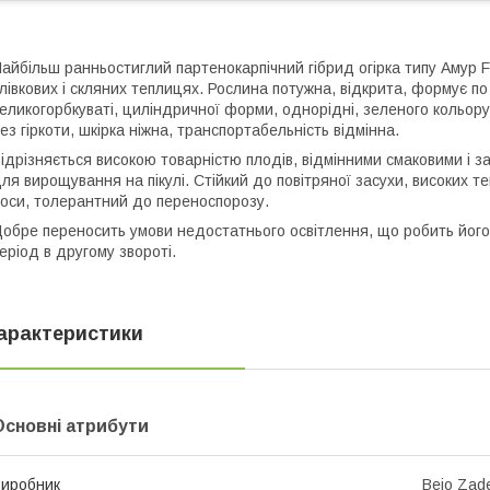
айбільш ранньостиглий партенокарпічний гібрид огірка типу Амур F
лівкових і скляних теплицях. Рослина потужна, відкрита, формує по
еликогорбкуваті, циліндричної форми, однорідні, зеленого кольору,
ез гіркоти, шкірка ніжна, транспортабельність відмінна.
ідрізняється високою товарністю плодів, відмінними смаковими і 
ля вирощування на пікулі. Стійкий до повітряної засухи, високих те
оси, толерантний до переноспорозу.
обре переносить умови недостатнього освітлення, що робить його
еріод в другому звороті.
арактеристики
Основні атрибути
иробник
Bejo Zad