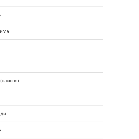
я
игла
(насіння)
нди
я