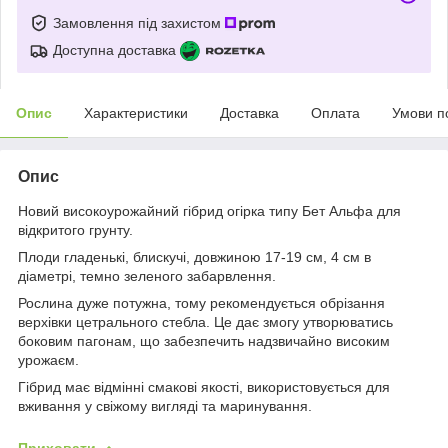
Замовлення під захистом
Доступна доставка
Опис
Характеристики
Доставка
Оплата
Умови п
Опис
Новий високоурожайний гібрид огірка типу Бет Альфа для
відкритого грунту.
Плоди гладенькі, блискучі, довжиною 17-19 см, 4 см в
діаметрі, темно зеленого забарвлення.
Рослина дуже потужна, тому рекомендується обрізання
верхівки цетрального стебла. Це дає змогу утворюватись
боковим пагонам, що забезпечить надзвичайно високим
урожаєм.
Гібрид має відмінні смакові якості, використовується для
вживання у свіжому вигляді та маринування.
Приховати