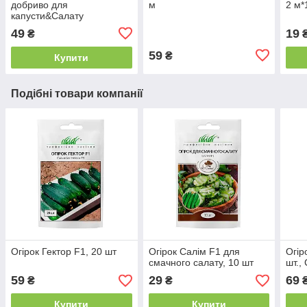
добриво для
м
2 м*
капусти&Салату
49
19
₴
₴
59
₴
Купити
Подібні товари компанії
Огірок Гектор F1, 20 шт
Огірок Салім F1 для
Огір
смачного салату, 10 шт
шт.,
59
29
69
₴
₴
Купити
Купити