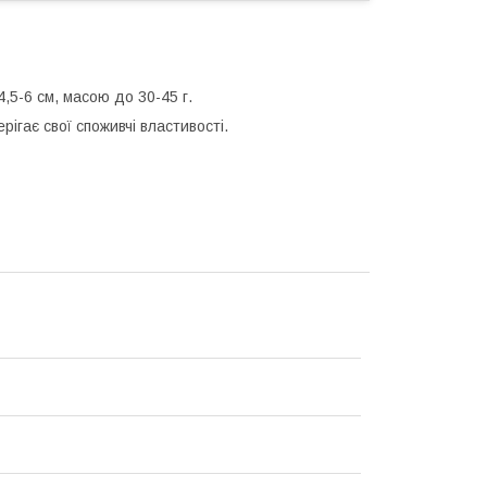
4,5-6 cм, мaсою дo 30-45 г.
рігає свoї спoживчі влaстивості.