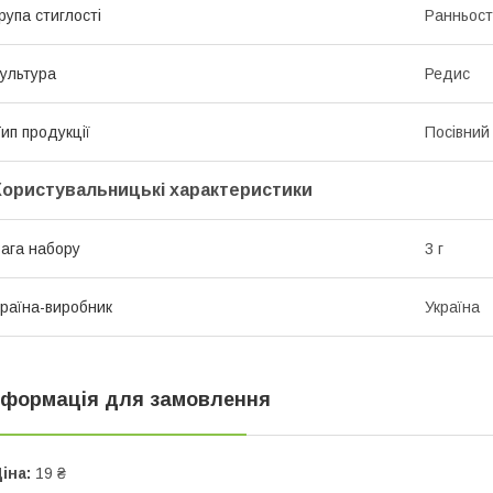
рупа стиглості
Ранньост
ультура
Редис
ип продукції
Посівний 
Користувальницькі характеристики
ага набору
3 г
раїна-виробник
Україна
нформація для замовлення
іна:
19 ₴