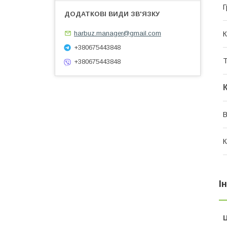
Г
harbuz.manager@gmail.com
К
+380675443848
Т
+380675443848
В
К
І
Ц