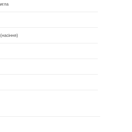
игла
(насіння)