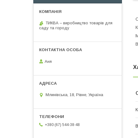
С
ТИКВА – виробництво товарів для
К
саду та городу
М
В
Аня
Х
Млинівська, 18, Рівне, Україна
К
+380 (67) 544-38-48
В