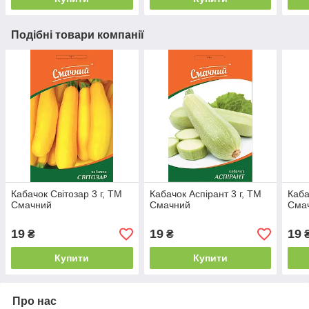
Подібні товари компанії
Кабачок Світозар 3 г, ТМ
Кабачок Аспірант 3 г, ТМ
Каба
Смачний
Смачний
Сма
19
19
19
₴
₴
Купити
Купити
Про нас