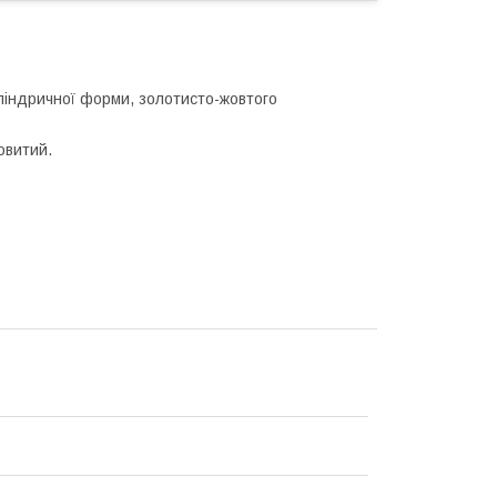
иліндричної форми, золотисто-жовтого
овитий.