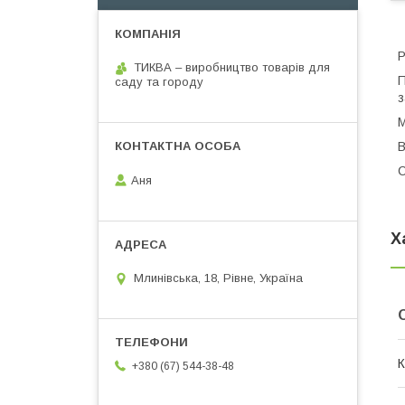
Р
ТИКВА – виробництво товарів для
П
саду та городу
з
М
В
С
Аня
Х
Млинівська, 18, Рівне, Україна
К
+380 (67) 544-38-48