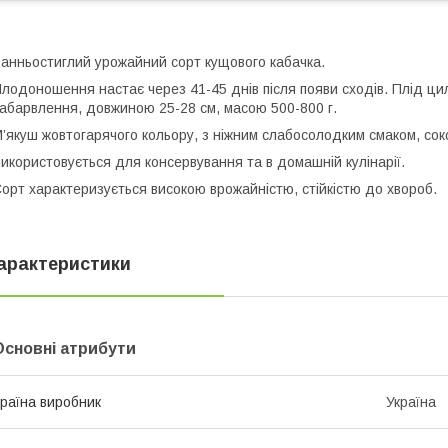
анньостиглий урожайний сорт кущового кабачка.
лодоношення настає через 41-45 днів після появи сходів. Плід ц
абарвлення, довжиною 25-28 см, масою 500-800 г.
’якуш жовтогарячого кольору, з ніжним слабосолодким смаком, сок
икористовується для консервування та в домашній кулінарії.
орт характеризується високою врожайністю, стійкістю до хвороб.
арактеристики
Основні атрибути
раїна виробник
Україна