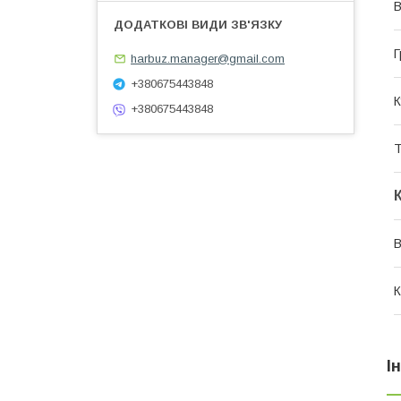
В
Г
harbuz.manager@gmail.com
+380675443848
К
+380675443848
Т
В
К
І