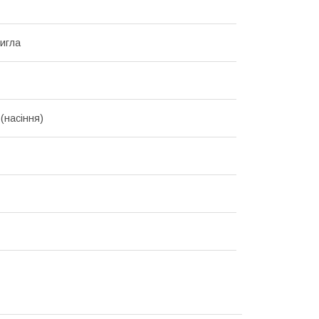
игла
(насіння)