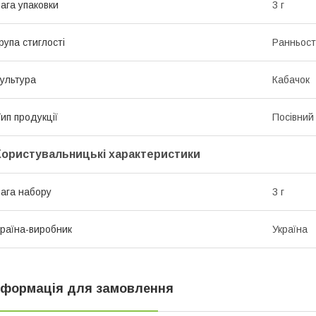
ага упаковки
3 г
рупа стиглості
Ранньост
ультура
Кабачок
ип продукції
Посівний 
Користувальницькі характеристики
ага набору
3 г
раїна-виробник
Україна
нформація для замовлення