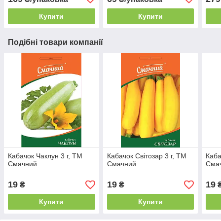
Купити
Купити
Подібні товари компанії
Кабачок Чаклун 3 г, ТМ
Кабачок Світозар 3 г, ТМ
Каба
Смачний
Смачний
Сма
19
19
19
₴
₴
Купити
Купити