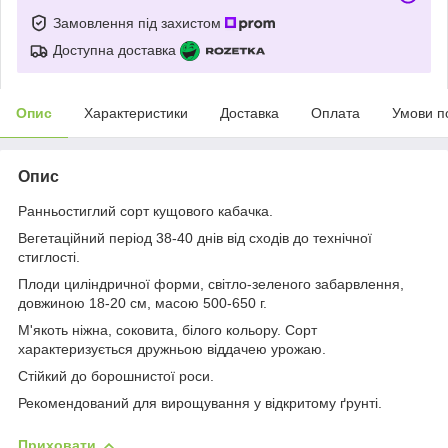
Замовлення під захистом
Доступна доставка
Опис
Характеристики
Доставка
Оплата
Умови п
Опис
Ранньостиглий сорт кущового кабачка.
Вегетаційний період 38-40 днів від сходів до технічної
стиглості.
Плоди циліндричної форми, світло-зеленого забарвлення,
довжиною 18-20 см, масою 500-650 г.
М'якоть ніжна, соковита, білого кольору. Сорт
характеризується дружньою віддачею урожаю.
Стійкий до борошнистої роси.
Рекомендований для вирощування у відкритому ґрунті.
Приховати