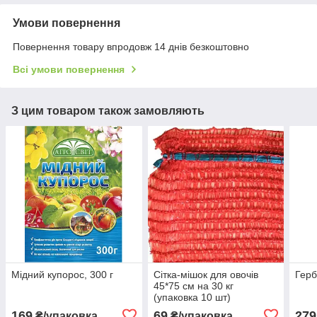
Умови повернення
Повернення товару впродовж 14 днів безкоштовно
Всі умови повернення
З цим товаром також замовляють
Мідний купорос, 300 г
Сітка-мішок для овочів
Герб
45*75 см на 30 кг
(упаковка 10 шт)
169
69
279
₴/упаковка
₴/упаковка