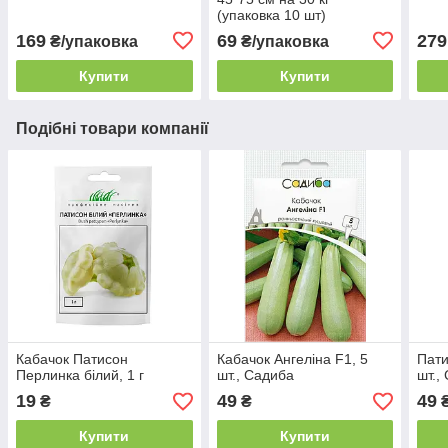
(упаковка 10 шт)
169
69
279
₴/упаковка
₴/упаковка
Купити
Купити
Подібні товари компанії
Кабачок Патисон
Кабачок Ангеліна F1, 5
Пати
Перлинка білий, 1 г
шт., Садиба
шт.,
19
49
49
₴
₴
Купити
Купити