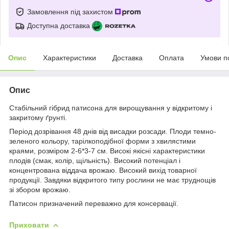
Замовлення під захистом
Доступна доставка
Опис
Характеристики
Доставка
Оплата
Умови п
Опис
Стабільний гібрид патисона для вирощування у відкритому і
закритому ґрунті.
Період дозрівання 48 днів від висадки розсади. Плоди темно-
зеленого кольору, тарілкоподібної форми з хвилястими
краями, розміром 2-6*3-7 см. Високі якісні характеристики
плодів (смак, колір, щільність). Високий потенціал і
концентрована віддача врожаю. Високий вихід товарної
продукції. Завдяки відкритого типу рослини не має труднощів
зі збором врожаю.
Патисон призначений переважно для консервації.
Приховати