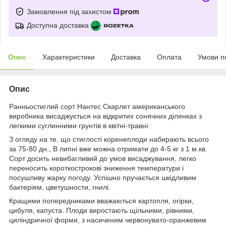
Замовлення під захистом
Доступна доставка
Опис
Характеристики
Доставка
Оплата
Умови п
Опис
Ранньостиглий сорт Нантес Скарлет американського
виробника висаджується на відкритих сонячних ділянках з
легкими суглинними грунтів в квітні-травні.
З огляду на те, що стиглості коренеплоди набирають всього
за 75-80 дн., В липні вже можна отримати до 4-5 кг з 1 м.кв.
Сорт досить невибагливий до умов висаджування, легко
переносить короткострокові зниження температури і
посушливу жарку погоду. Успішно пручається шкідливим
бактеріям, цветушности, гнилі.
Кращими попередниками вважаються картопля, огірки,
цибуля, капуста. Плоди виростають щільними, рівними,
циліндричної форми, з насиченим червонувато-оранжевим