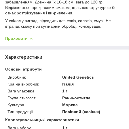
забарвленням. Довжина їх 16-18 см, вага до 120 гр.
Відрізняється прекрасним смаком, щільною структурою без
ознак розтріскування і викривлення.
У свіжому вигляді підходить для соків, салатів, смузі. Не
втрачає смаку при кулінарній обробці, консервації.
Приховати
Характеристики
Основні атрибути
Виробник
United Genetics
Країна виробник
Італія
Вага упаковки
1 г
Група стиглості
Ранньостигла
Культура
Морква
Тип продукції
Посівний (насіння)
Користувальницькі характеристики
Вага набору
1 г