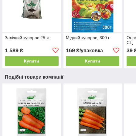
Залізний купорос 25 кг
Мідний купорос, 300 г
Огір
СЦ
1 589
169
39
₴
₴/упаковка
Купити
Купити
Подібні товари компанії