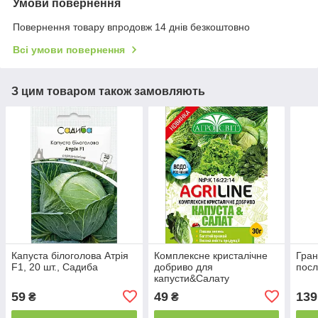
Умови повернення
Повернення товару впродовж 14 днів безкоштовно
Всі умови повернення
З цим товаром також замовляють
Капуста білоголова Атрія
Комплексне кристалічне
Гран
F1, 20 шт., Садиба
добриво для
посл
капусти&Салату
59
49
139
₴
₴