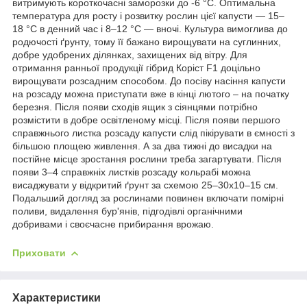
витримують короткочасні заморозки до -6 °С. Оптимальна
температура для росту і розвитку рослин цієї капусти — 15–
18 °С в денний час і 8–12 °С — вночі. Культура вимоглива до
родючості ґрунту, тому її бажано вирощувати на суглинних,
добре удобрених ділянках, захищених від вітру. Для
отримання ранньої продукції гібрид Коріст F1 доцільно
вирощувати розсадним способом. До посіву насіння капусти
на розсаду можна приступати вже в кінці лютого – на початку
березня. Після появи сходів ящик з сіянцями потрібно
розмістити в добре освітленому місці. Після появи першого
справжнього листка розсаду капусти слід пікірувати в ємності з
більшою площею живлення. А за два тижні до висадки на
постійне місце зростання рослини треба загартувати. Після
появи 3–4 справжніх листків розсаду кольрабі можна
висаджувати у відкритий ґрунт за схемою 25–30х10–15 см.
Подальший догляд за рослинами повинен включати помірні
поливи, видалення бур'янів, підгодівлі органічними
добривами і своєчасне прибирання врожаю.
Приховати
Характеристики