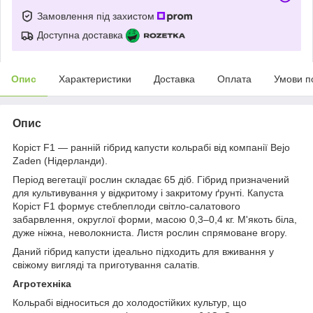
Замовлення під захистом
Доступна доставка
Опис
Характеристики
Доставка
Оплата
Умови п
Опис
Коріст F1 — ранній гібрид капусти кольрабі від компанії Bejo
Zaden (Нідерланди).
Період вегетації рослин складає 65 діб. Гібрид призначений
для культивування у відкритому і закритому ґрунті. Капуста
Коріст F1 формує стеблеплоди світло-салатового
забарвлення, округлої форми, масою 0,3–0,4 кг. М'якоть біла,
дуже ніжна, неволокниста. Листя рослин спрямоване вгору.
Даний гібрид капусти ідеально підходить для вживання у
свіжому вигляді та приготування салатів.
Агротехніка
Кольрабі відноситься до холодостійких культур, що