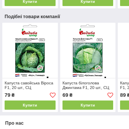
Купити
Купити
Подібні товари компанії
Капуста савойська Віроса
Капуста білоголова
Капу
F1, 20 шт., СЦ
Джинтама F1, 20 шт., СЦ
F1, 
79
69
89
₴
₴
₴
Купити
Купити
Про нас