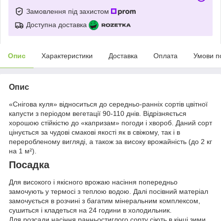
Замовлення під захистом
Доступна доставка
Опис
Характеристики
Доставка
Оплата
Умови п
Опис
«Снігова куля» відноситься до середньо-ранніх сортів цвітної
капусти з періодом вегетації 90-110 днів. Відрізняється
хорошою стійкістю до «капризам» погоди і хвороб. Даний сорт
цінується за чудові смакові якості як в свіжому, так і в
переробленому вигляді, а також за високу врожайність (до 2 кг
на 1 м²).
Посадка
Для високого і якісного врожаю насіння попередньо
замочують у термосі з теплою водою. Далі посівний матеріал
замочується в розчині з багатим мінеральним комплексом,
сушиться і кладеться на 24 години в холодильник.
Для розсади насіння ранньостиглого сорту сіють в кінці зими