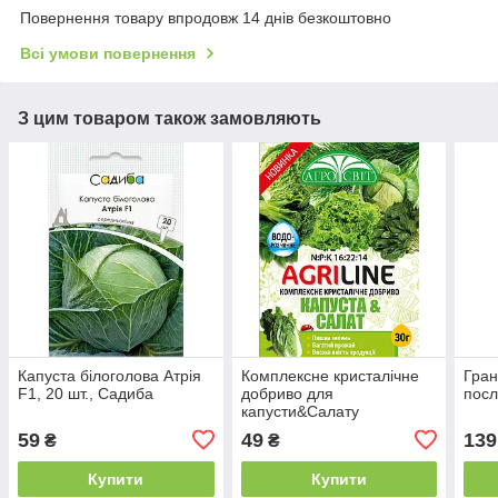
Повернення товару впродовж 14 днів безкоштовно
Всі умови повернення
З цим товаром також замовляють
Капуста білоголова Атрія
Комплексне кристалічне
Гран
F1, 20 шт., Садиба
добриво для
посл
капусти&Салату
59
49
139
₴
₴
Купити
Купити