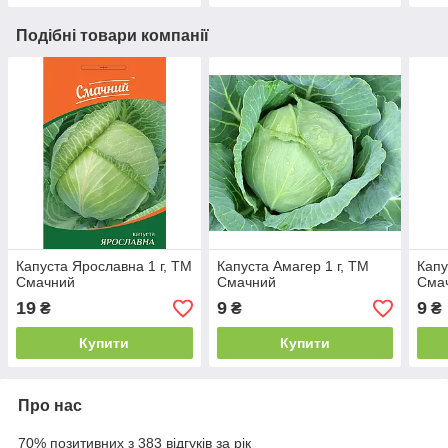
Подібні товари компанії
Капуста Ярославна 1 г, ТМ
Капуста Амагер 1 г, ТМ
Капу
Смачний
Смачний
Сма
19
9
9
₴
₴
₴
Купити
Купити
Про нас
70% позитивних з 383 відгуків за рік