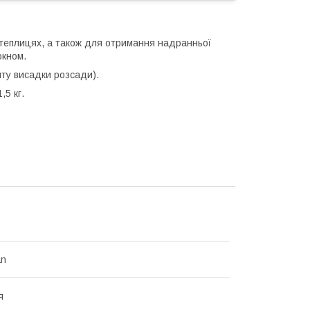
 теплицях, а також для отримання надранньої
окном.
нту висадки розсади).
,5 кг.
an
я