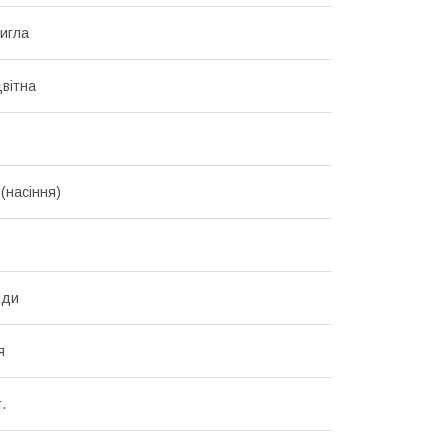
игла
цвітна
(насіння)
нди
я
.