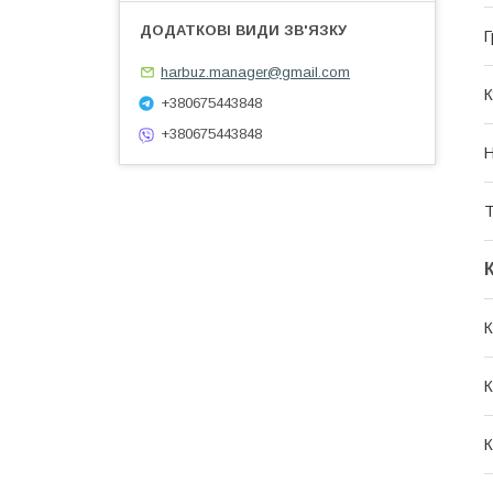
Г
harbuz.manager@gmail.com
К
+380675443848
+380675443848
Н
Т
К
К
К