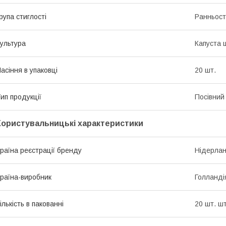
рупа стиглості
Ранньост
ультура
Капуста 
асіння в упаковці
20 шт.
ип продукції
Посівний 
Користувальницькі характеристики
раїна реєстрації бренду
Нідерла
раїна-виробник
Голланді
ількість в пакованні
20 шт. шт