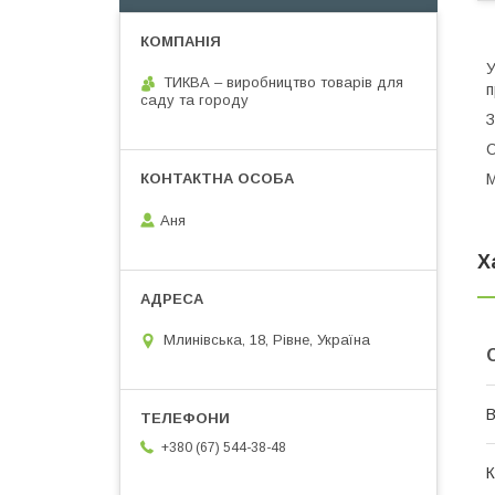
У
ТИКВА – виробництво товарів для
п
саду та городу
З
С
М
Аня
Х
Млинівська, 18, Рівне, Україна
В
+380 (67) 544-38-48
К