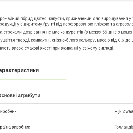
рожайний гібрид цвітної капусти, призначений для вирощування у
родукції у відкритому ґрунті під перфорованою плівкою та агровол
а строками дозрівання не має конкурентів (в межах 55 днів з моме
уцвіття тверді, компактні, сніжно-білого кольору, масою від 0,6 до 1
ають високі смакові якості при вживанні у свіжому вигляді.
арактеристики
Основні атрибути
иробник
Rijk Zwa
раїна виробник
Голланді