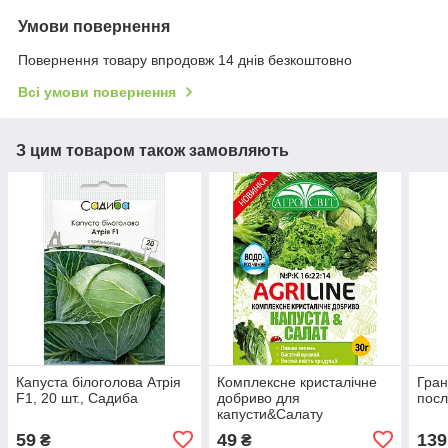
Умови повернення
Повернення товару впродовж 14 днів безкоштовно
Всі умови повернення
З цим товаром також замовляють
Капуста білоголова Атрія
Комплексне кристалічне
Гран
F1, 20 шт., Садиба
добриво для
посл
капусти&Салату
59
49
139
₴
₴