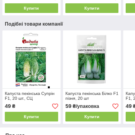
Купити
Купити
Подібні товари компанії
Капуста пекінська Супрін
Капуста пекінська Білко F1
Капу
F1, 20 шт., СЦ
пізня, 20 шт
F1, 
49
59
49
₴
₴/упаковка
Купити
Купити