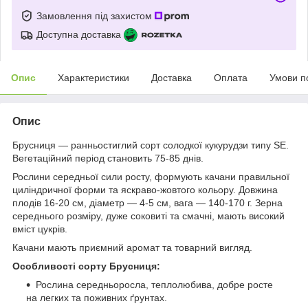
Замовлення під захистом
Доступна доставка
Опис
Характеристики
Доставка
Оплата
Умови п
Опис
Брусниця — ранньостиглий сорт солодкої кукурудзи типу SE.
Вегетаційний період становить 75-85 днів.
Рослини середньої сили росту, формують качани правильної
циліндричної форми та яскраво-жовтого кольору. Довжина
плодів 16-20 см, діаметр — 4-5 см, вага — 140-170 г. Зерна
середнього розміру, дуже соковиті та смачні, мають високий
вміст цукрів.
Качани мають приємний аромат та товарний вигляд.
Особливості сорту Брусниця:
Рослина середньоросла, теплолюбива, добре росте
на легких та поживних ґрунтах.