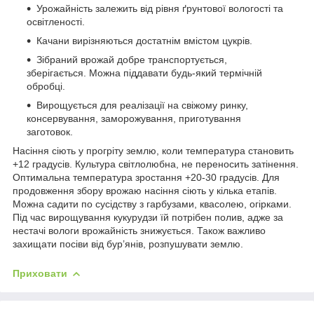
Урожайність залежить від рівня ґрунтової вологості та
освітленості.
Качани вирізняються достатнім вмістом цукрів.
Зібраний врожай добре транспортується,
зберігається. Можна піддавати будь-який термічній
обробці.
Вирощується для реалізації на свіжому ринку,
консервування, заморожування, приготування
заготовок.
Насіння сіють у прогріту землю, коли температура становить
+12 градусів. Культура світлолюбна, не переносить затінення.
Оптимальна температура зростання +20-30 градусів. Для
продовження збору врожаю насіння сіють у кілька етапів.
Можна садити по сусідству з гарбузами, квасолею, огірками.
Під час вирощування кукурудзи їй потрібен полив, адже за
нестачі вологи врожайність знижується. Також важливо
захищати посіви від бур’янів, розпушувати землю.
Приховати