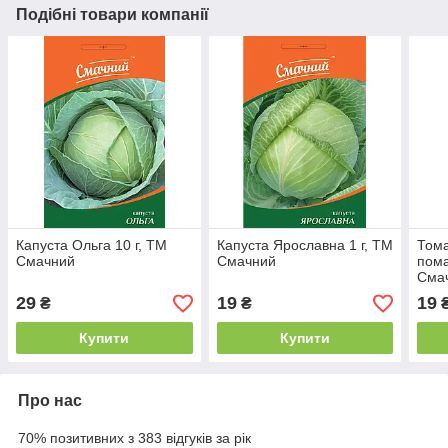
Подібні товари компанії
Капуста Ольга 10 г, ТМ
Капуста Ярославна 1 г, ТМ
Тома
Смачний
Смачний
пома
Сма
29
19
19
₴
₴
Купити
Купити
Про нас
70% позитивних з 383 відгуків за рік