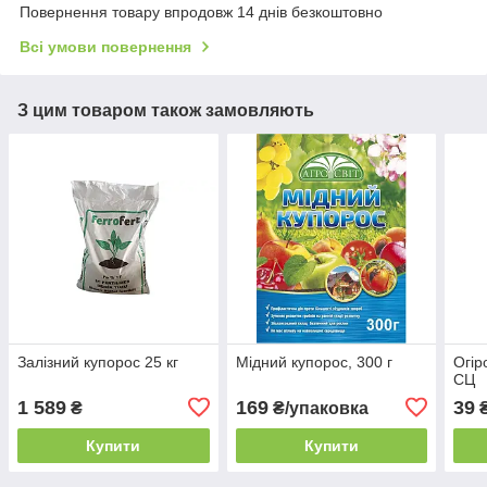
Повернення товару впродовж 14 днів безкоштовно
Всі умови повернення
З цим товаром також замовляють
Залізний купорос 25 кг
Мідний купорос, 300 г
Огір
СЦ
1 589
169
39
₴
₴/упаковка
Купити
Купити