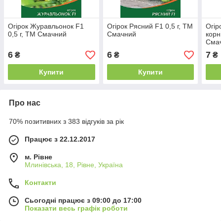
Огірок Журавльонок F1
Огірок Рясний F1 0,5 г, ТМ
Огір
0,5 г, ТМ Смачний
Смачний
корн
Сма
6
6
7
₴
₴
₴
Купити
Купити
Про нас
70% позитивних з 383 відгуків за рік
Працює з 22.12.2017
м. Рівне
Млинівська, 18, Рівне, Україна
Контакти
Сьогодні працює з 09:00 до 17:00
Показати весь графік роботи