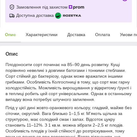
Замовлення під захистом
Доступна доставка
Опис
Характеристики
Доставка
Оплата
Умови п
Опис
Плодоносити сорт починає на 85–90 день розвитку. Кущі
порівняно невеликі з довгими батогами і тонкими стеблами.
Сорт стійкий до бактеріозу, однак може вражатися іншими
грибками. Особливість Колгоспниці в тому, що сорт має гарну
холодостійкість. Можливість вирощування у відкритому ґрунті і
в теплиці робить цей сорт універсальним. Однак в останньому
випадку вона потребує штучного запилення.
Плід у цієї дині жовто-оранжевого кольору, гладкий, майже без
сіточки, округлий. Вага близько 1–1,5 кг. М'якоть щільна за
структурою, має солодкий смак і запах. Відсоток цукру
становить 11–12%. З 1 кв.м. можна зібрати 2–2,5 кг плодів.
Особливість плодів у їхній стійкості до розтріскування, тому
вони не псуються при перевезенні. Варто відзначити, що