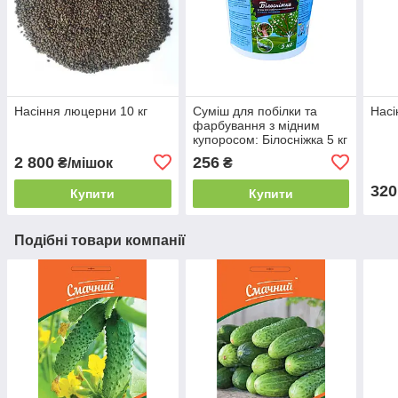
Насіння люцерни 10 кг
Суміш для побілки та
Насі
фарбування з мідним
купоросом: Білосніжка 5 кг
2 800
256
₴/мішок
₴
320
Купити
Купити
Подібні товари компанії