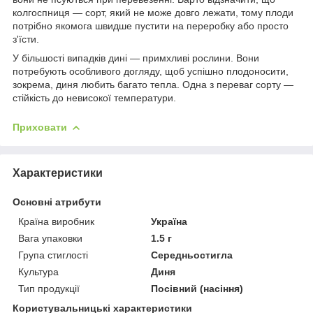
колгоспниця — сорт, який не може довго лежати, тому плоди
потрібно якомога швидше пустити на переробку або просто
з'їсти.
У більшості випадків дині — примхливі рослини. Вони
потребують особливого догляду, щоб успішно плодоносити,
зокрема, диня любить багато тепла. Одна з переваг сорту —
стійкість до невисокої температури.
Приховати
Характеристики
Основні атрибути
Країна виробник
Україна
Вага упаковки
1.5 г
Група стиглості
Середньостигла
Культура
Диня
Тип продукції
Посівний (насіння)
Користувальницькі характеристики