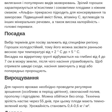
вилягання і популярних видів захворювань. Зрілий горошок
характеризується м'ясистими і соковитими плодами з ніжним
смаком. «Альфа» прекрасно підходить для консервування та
заморозки. Підвищений вміст білка, вітаміну С, вуглеводів та
інших мінеральних речовин, а також висока калорійність -
головні переваги.
Посадка
Вибір термінів для посіву залежить від специфіки регіону.
Горошок холодостійкий, тому його можна засівати ранньою
весною при температурі від + 2 ° C до + 5 ° C.
Висадка на відкритому грунті відбувається на глибині від 4 до
7 см в мокру землю, після чого насіння утрамбовують. Щоб
отримати швидкі сходи, насіння замочують у воді або
попередньо пророщують.
Вирощування
Для гарного врожаю необхідно проводити регулярне
зрошення (особливо в період цвітіння), своєчасний полив,
прополку і підгодівлю. Можна обійтися без опор. Технічна
зрілість настає через 55 днів, при цьому плоди мають темно-
зелений колір. Урожайність становить 0,4-0,6 кг / м².