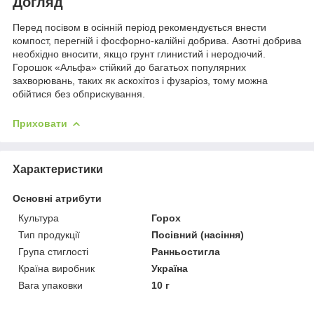
Догляд
Перед посівом в осінній період рекомендується внести
компост, перегній і фосфорно-калійні добрива. Азотні добрива
необхідно вносити, якщо грунт глинистий і неродючий.
Горошок «Альфа» стійкий до багатьох популярних
захворювань, таких як аскохітоз і фузаріоз, тому можна
обійтися без обприскування.
Приховати
Характеристики
Основні атрибути
Культура
Горох
Тип продукції
Посівний (насіння)
Група стиглості
Ранньостигла
Країна виробник
Україна
Вага упаковки
10 г