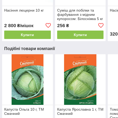
Насіння люцерни 10 кг
Суміш для побілки та
Насі
фарбування з мідним
купоросом: Білосніжка 5 кг
2 800
256
₴/мішок
₴
320
Купити
Купити
Подібні товари компанії
Капуста Ольга 10 г, ТМ
Капуста Ярославна 1 г, ТМ
Тома
Смачний
Смачний
пома
Сма