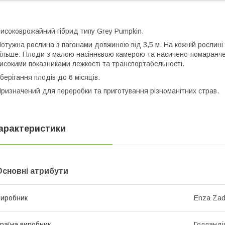
исоковрожайний гібрид типу Grey Pumpkin.
отужна рослина з пагонами довжиною від 3,5 м. На кожній рослині 
ільше. Плоди з малою насіннєвою камерою та насичено-помаранче
исокими показниками лежкості та транспортабельності.
берігання плодів до 6 місяців.
ризначений для переробки та приготування різноманітних страв.
арактеристики
Основні атрибути
иробник
Enza Za
раїна виробник
Голланді