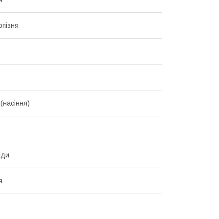
пізня
(насіння)
нди
я