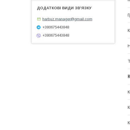
Г
harbuz.manager@gmail.com
+380675443848
К
+380675443848
Н
Т
К
К
К