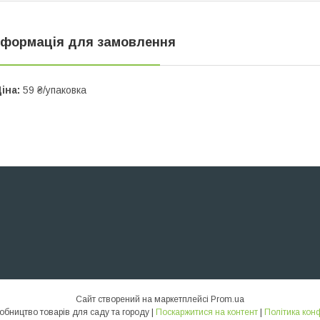
нформація для замовлення
іна:
59 ₴/упаковка
Сайт створений на маркетплейсі
Prom.ua
ТИКВА – виробництво товарів для саду та городу |
Поскаржитися на контент
|
Політика кон