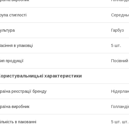
рупа стиглості
Середньо
ультура
Гарбуз
асіння в упаковці
5 шт.
ип продукції
Посівний 
Користувальницькі характеристики
раїна реєстрації бренду
Нідерла
раїна-виробник
Голланді
ількість в пакованні
5 шт. шт.