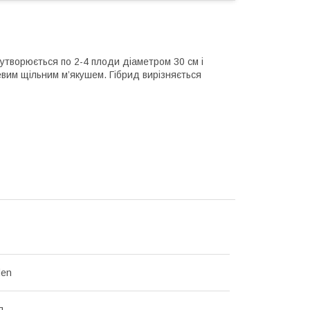
утворюється по 2-4 плоди діаметром 30 см і
вим щільним м’якушем. Гібрид вирізняється
den
я