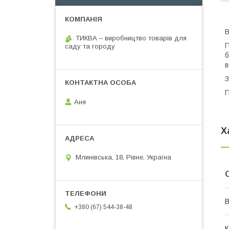
В
ТИКВА – виробництво товарів для
П
саду та городу
б
в
З
П
Аня
Х
Млинівська, 18, Рівне, Україна
В
+380 (67) 544-38-48
К