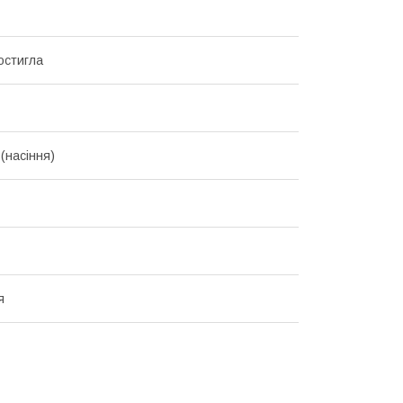
остигла
(насіння)
я