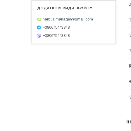
В
harbuz.manager@gmail.com
Г
+380675443848
К
+380675443848
Т
В
К
І