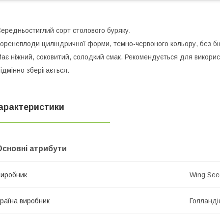
ередньостиглий сорт столового буряку.
оренеплоди циліндричної форми, темно-червоного кольору, без біл
ає ніжний, соковитий, солодкий смак. Рекомендується для викорис
ідмінно зберігається.
арактеристики
Основні атрибути
иробник
Wing See
раїна виробник
Голланді