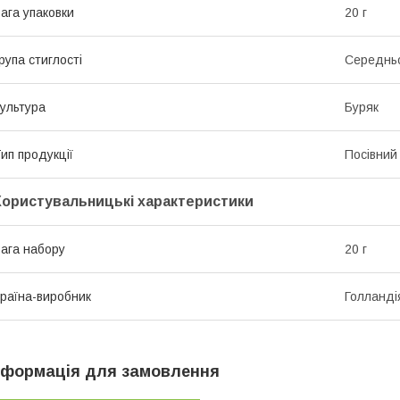
ага упаковки
20 г
рупа стиглості
Середнь
ультура
Буряк
ип продукції
Посівний 
Користувальницькі характеристики
ага набору
20 г
раїна-виробник
Голланді
нформація для замовлення