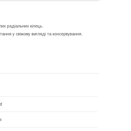
их радіальних кілець.
тання у свіжому вигляді та консервування.
d
я