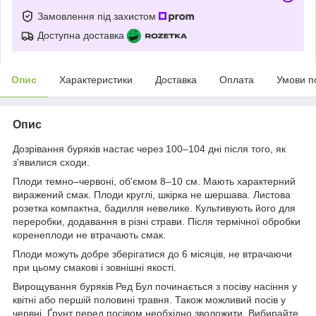
Замовлення під захистом
Доступна доставка
Опис
Характеристики
Доставка
Оплата
Умови п
Опис
Дозрівання буряків настає через 100–104 дні після того, як
з'явилися сходи.
Плоди темно–червоні, об'ємом 8–10 см. Мають характерний
виражений смак. Плоди круглі, шкірка не шершава. Листова
розетка компактна, бадилля невелике. Культивують його для
переробки, додавання в різні страви. Після термічної обробки
коренеплоди не втрачають смак.
Плоди можуть добре зберігатися до 6 місяців, не втрачаючи
при цьому смакові і зовнішні якості.
Вирощування буряків Ред Бул починається з посіву насіння у
квітні або першій половині травня. Також можливий посів у
червні. Ґрунт перед посівом необхідно зволожити. Вибирайте