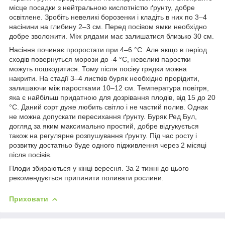
місце посадки з нейтральною кислотністю ґрунту, добре
освітлене. Зробіть невеликі борозенки і кладіть в них по 3–4
насінини на глибину 2–3 см. Перед посівом ямки необхідно
добре зволожити. Між рядами має залишатися близько 30 см.
Насіння починає проростати при 4–6 °С. Але якщо в період
сходів повернуться морози до -4 °С, невеликі паростки
можуть пошкодитися. Тому після посіву грядки можна
накрити. На стадії 3–4 листків буряк необхідно прорідити,
залишаючи між паростками 10–12 см. Температура повітря,
яка є найбільш придатною для дозрівання плодів, від 15 до 20
°С. Даний сорт дуже любить світло і не частий полив. Однак
не можна допускати пересихання ґрунту. Буряк Ред Бул,
догляд за яким максимально простий, добре відгукується
також на регулярне розпушування ґрунту. Під час росту і
розвитку достатньо буде одного підживлення через 2 місяці
після посівів.
Плоди збираються у кінці вересня. За 2 тижні до цього
рекомендується припинити поливати рослини.
Приховати