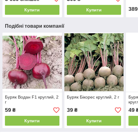
389
Купити
Купити
Подібні товари компанії
Буряк Водан F1 круглий, 2
Буряк Бікорес круглий, 2 г
Буря
г
круг
59
39
49
₴
₴
Купити
Купити