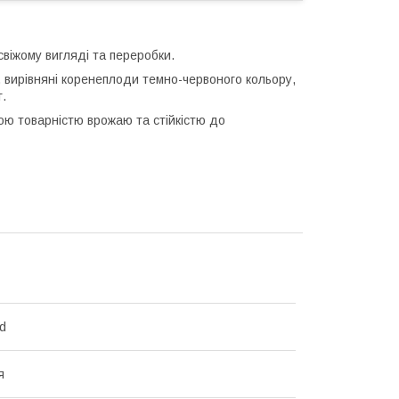
віжому вигляді та переробки.
, вирівняні коренеплоди темно-червоного кольору,
г.
ою товарністю врожаю та стійкістю до
d
я