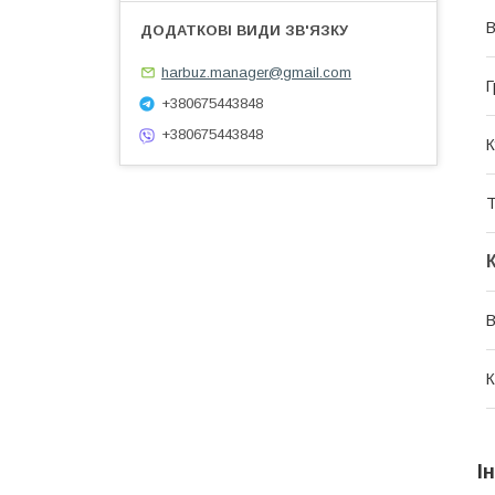
В
harbuz.manager@gmail.com
Г
+380675443848
+380675443848
К
Т
В
К
І