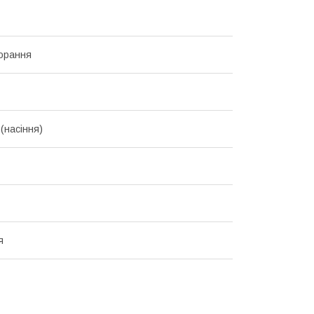
орання
(насіння)
я