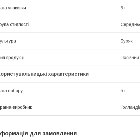
ага упаковки
5 г
рупа стиглості
Середнь
ультура
Буряк
ип продукції
Посівний 
Користувальницькі характеристики
ага набору
5 г
раїна-виробник
Голланді
нформація для замовлення