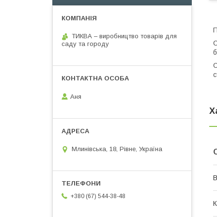
П
ТИКВА – виробництво товарів для
С
саду та городу
б
С
с
Аня
Х
Млинівська, 18, Рівне, Україна
В
+380 (67) 544-38-48
К