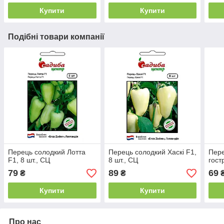
Купити
Купити
Подібні товари компанії
Перець солодкий Лотта
Перець солодкий Хаскі F1,
Пере
F1, 8 шт., СЦ
8 шт., СЦ
гост
79
89
69
₴
₴
₴
Купити
Купити
Про нас