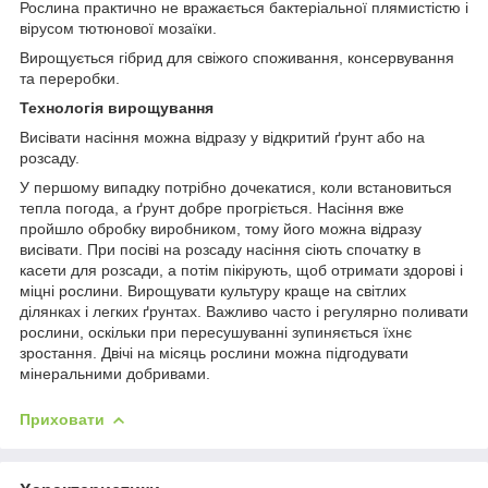
Рослина практично не вражається бактеріальної плямистістю і
вірусом тютюнової мозаїки.
Вирощується гібрид для свіжого споживання, консервування
та переробки.
Технологія вирощування
Висівати насіння можна відразу у відкритий ґрунт або на
розсаду.
У першому випадку потрібно дочекатися, коли встановиться
тепла погода, а ґрунт добре прогріється. Насіння вже
пройшло обробку виробником, тому його можна відразу
висівати. При посіві на розсаду насіння сіють спочатку в
касети для розсади, а потім пікірують, щоб отримати здорові і
міцні рослини. Вирощувати культуру краще на світлих
ділянках і легких ґрунтах. Важливо часто і регулярно поливати
рослини, оскільки при пересушуванні зупиняється їхнє
зростання. Двічі на місяць рослини можна підгодувати
мінеральними добривами.
Приховати