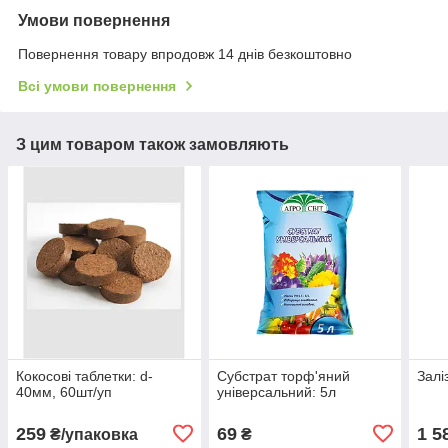
Умови повернення
Повернення товару впродовж 14 днів безкоштовно
Всі умови повернення
З цим товаром також замовляють
Кокосові таблетки: d-
Субстрат торф'яний
Залі
40мм, 60шт/уп
універсальний: 5л
259
69
1 5
₴/упаковка
₴