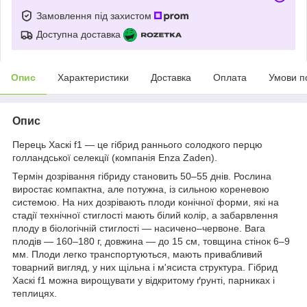
Замовлення під захистом
Доступна доставка
Опис
Характеристики
Доставка
Оплата
Умови п
Опис
Перець Хаскі f1 — це гібрид раннього солодкого перцю
голландської селекції (компанія Enza Zaden).
Термін дозрівання гібриду становить 50–55 днів. Рослина
виростає компактна, але потужна, із сильною кореневою
системою. На них дозрівають плоди конічної форми, які на
стадії технічної стиглості мають білий колір, а забарвлення
плоду в біологічній стиглості — насичено–червоне. Вага
плодів — 160–180 г, довжина — до 15 см, товщина стінок 6–9
мм. Плоди легко транспортуються, мають привабливий
товарний вигляд, у них щільна і м'ясиста структура. Гібрид
Хаскі f1 можна вирощувати у відкритому ґрунті, парниках і
теплицях.