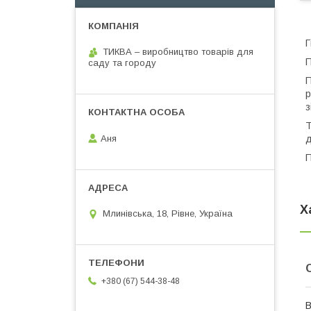
Г
ТИКВА – виробництво товарів для
П
саду та городу
П
р
з
Т
Аня
д
П
Х
Млинівська, 18, Рівне, Україна
+380 (67) 544-38-48
В