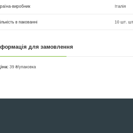
раїна-виробник
Італія
ількість в пакованні
10 шт. шт
нформація для замовлення
іна:
39 ₴/упаковка