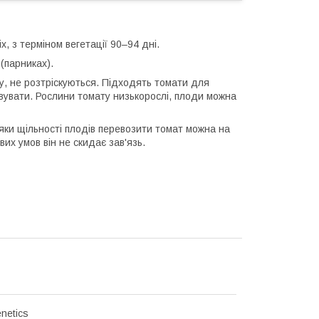
, з терміном вегетації 90–94 дні.
(парниках).
у, не розтріскуються. Підходять томати для
рвувати. Рослини томату низькорослі, плоди можна
вдяки щільності плодів перевозити томат можна на
вих умов він не скидає зав'язь.
netics