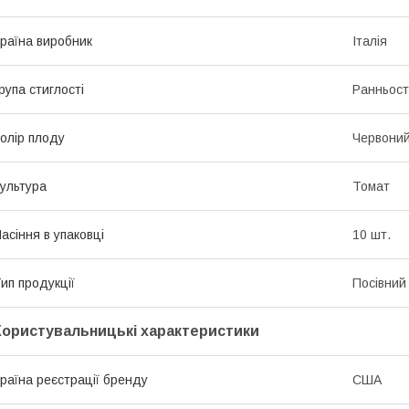
раїна виробник
Італія
рупа стиглості
Ранньост
олір плоду
Червони
ультура
Томат
асіння в упаковці
10 шт.
ип продукції
Посівний 
Користувальницькі характеристики
раїна реєстрації бренду
США