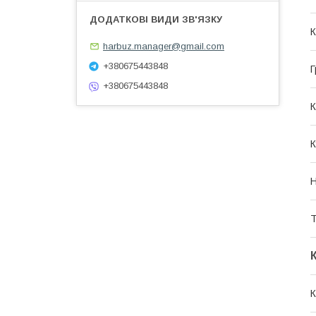
К
harbuz.manager@gmail.com
+380675443848
Г
+380675443848
К
К
Н
Т
К