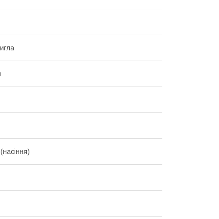
игла
й
(насіння)