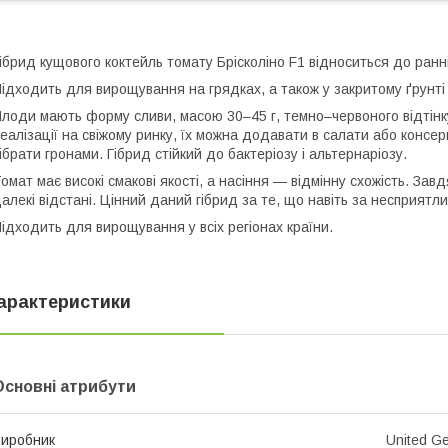
ібрид кущового коктейль томату Брісколіно F1 відноситься до ранніх
ідходить для вирощування на грядках, а також у закритому ґрунті 
лоди мають форму сливи, масою 30–45 г, темно–червоного відтінк
еалізації на свіжому ринку, їх можна додавати в салати або консе
ібрати гронами. Гібрид стійкий до бактеріозу і альтернаріозу.
омат має високі смакові якості, а насіння — відмінну схожість. За
алекі відстані. Цінний даний гібрид за те, що навіть за несприятли
ідходить для вирощування у всіх регіонах країни.
арактеристики
Основні атрибути
иробник
United Ge