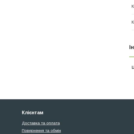
К
К
І
Ц
Клієнтам
Доставка та оплата
Повернення та обмін