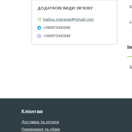
К
harbuz.manager@gmail.com
Н
+380675443848
+380675443848
І
Ц
Клієнтам
Доставка та оплата
Повернення та обмін