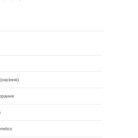
(насіння)
орання
й
netics