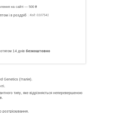
лення на сайті — 500 ₴
птом і в роздріб
Код:
0107541
ротягом 14 днів
безкоштовно
 Genetics (Італія).
ті.
антного типу, яке відрізняється неперевершеною
в.
о розтріскування.