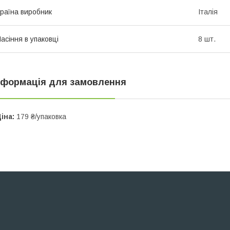
раїна виробник
Італія
асіння в упаковці
8 шт.
нформація для замовлення
іна:
179 ₴/упаковка