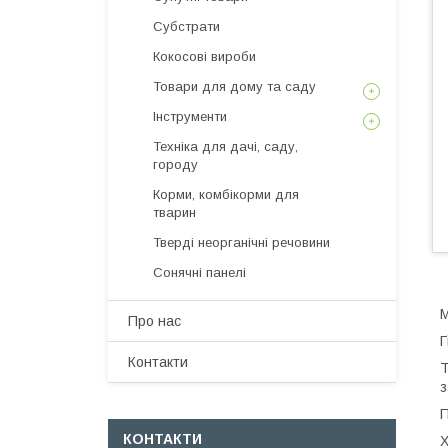
Субстрати
Кокосові вироби
Товари для дому та саду
Інструменти
Техніка для дачі, саду,
городу
Корми, комбікорми для
тварин
Тверді неорганічні речовини
Сонячні панелі
М
Про нас
Г
Контакти
Т
з
П
КОНТАКТИ
Х