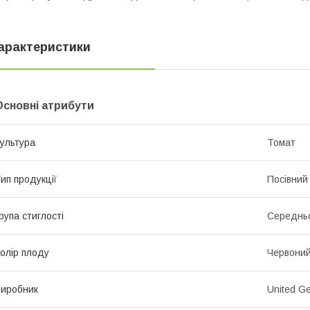
арактеристики
Основні атрибути
ультура
Томат
ип продукції
Посівний 
рупа стиглості
Середнь
олір плоду
Червони
иробник
United Ge