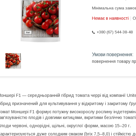
Мінімальна сума замов
Немає в наявності
О
+380 (67) 544-38-48
повернення товару п
оншері F1 — середньоранній гібрид томата черрі від компанії United
ібрид призначений для культивування у відкритому і закритому ґрун
омат Моншері F1 формує потужну високорослу рослину індетермін
ав'язуваністю плодів і довгими китицями, вкритими безліччю томаті
лоди червоні, однорідні, щільні, округлої форми, масою 15–20 г.
арактеризуються дуже солодким смаком (brix 7,5–8,0) і стійкістю д