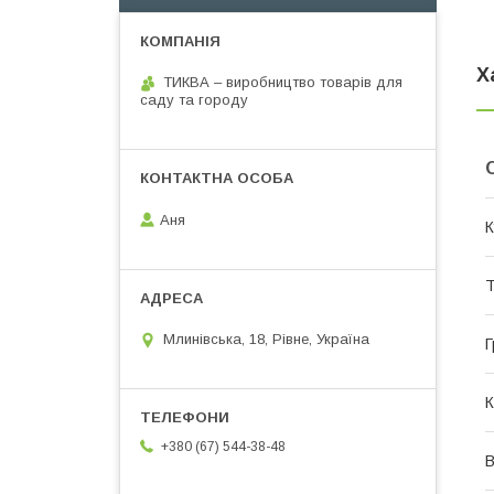
Х
ТИКВА – виробництво товарів для
саду та городу
Аня
К
Т
Млинівська, 18, Рівне, Україна
Г
К
+380 (67) 544-38-48
В