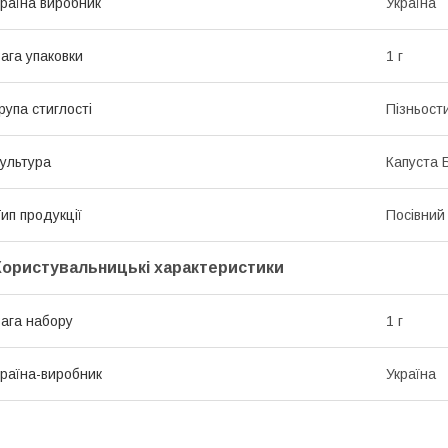
раїна виробник
Україна
ага упаковки
1 г
рупа стиглості
Пізньост
ультура
Капуста 
ип продукції
Посівний 
Користувальницькі характеристики
ага набору
1 г
раїна-виробник
Україна