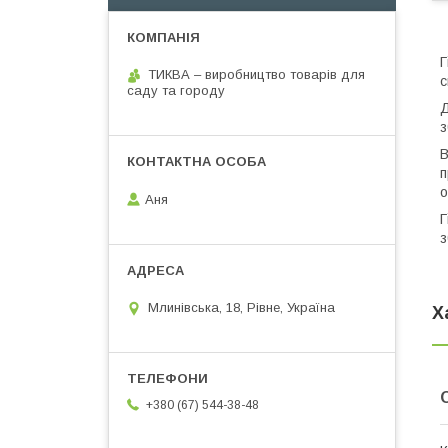
Г
ТИКВА – виробництво товарів для
с
саду та городу
Д
з
В
п
о
Аня
Г
з
Млинівська, 18, Рівне, Україна
Х
+380 (67) 544-38-48