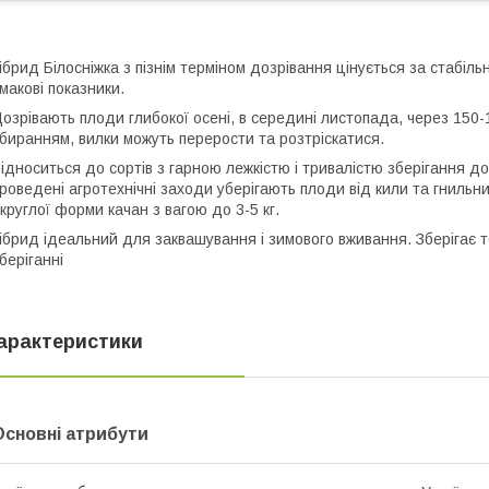
ібрид Білосніжка з пізнім терміном дозрівання цінується за стабіль
макові показники.
озрівають плоди глибокої осені, в середині листопада, через 150-1
биранням, вилки можуть перерости та розтріскатися.
ідноситься до сортів з гарною лежкістю і тривалістю зберігання до 
роведені агротехнічні заходи уберігають плоди від кили та гниль
круглої форми качан з вагою до 3-5 кг.
ібрид ідеальний для заквашування і зимового вживання. Зберігає 
беріганні
арактеристики
Основні атрибути