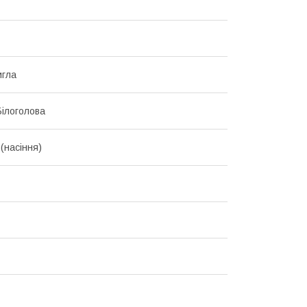
игла
Білоголова
(насіння)