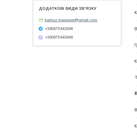
К
harbuz.manager@gmail.com
В
+380675443848
+380675443848
Г
К
Т
В
К