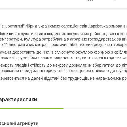
ізньостиглий гібрид українських селекціонерів Харківська зимова з
оже висаджуватися як в південних посушливих районах, так і в зо
емператури. Культура затребувана в аграрних господарствах за вис
о 11 кілограм з кв. метра і практично абсолютний результат товар
ачани доростають до 4 кг, з сплюснуто-округлою формою з срібляс
евеликі, пружні, без ознак морщинистости, листя гарні в гарячих ст
ежкість плодів і стійкість до некрозу дозволяє їм зберігатися до лі
озрівання гібрид характеризується підвищеною стійкістю до фузар
еревозиться на далекі відстані без труднощів, не наражаючись ро
арактеристики
Основні атрибути