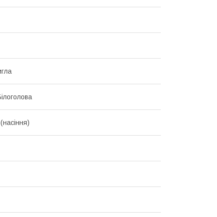
игла
Білоголова
(насіння)