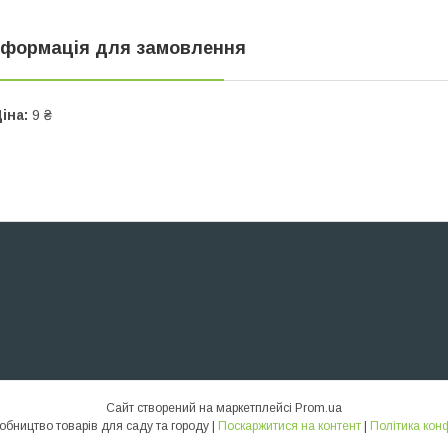
нформація для замовлення
іна:
9 ₴
Сайт створений на маркетплейсі
Prom.ua
ТИКВА – виробництво товарів для саду та городу |
Поскаржитися на контент
|
Політика кон