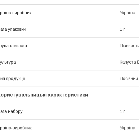
раїна виробник
Україна
ага упаковки
1 г
рупа стиглості
Пізньост
ультура
Капуста 
ип продукції
Посівний 
Користувальницькі характеристики
ага набору
1 г
раїна-виробник
Україна