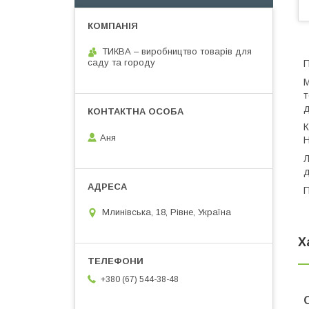
ТИКВА – виробництво товарів для
саду та городу
П
М
т
д
К
Аня
Н
Л
д
П
Млинівська, 18, Рівне, Україна
Х
+380 (67) 544-38-48