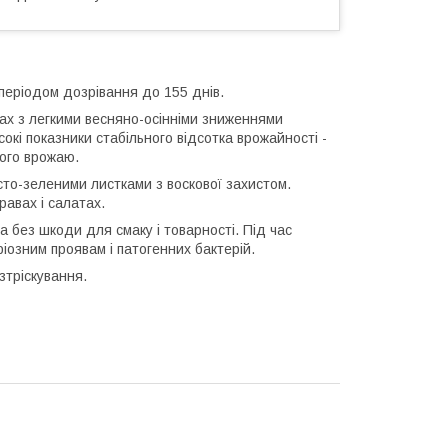
 періодом дозрівання до 155 днів.
нах з легкими весняно-осінніми зниженнями
окі показники стабільного відсотка врожайності -
ного врожаю.
то-зеленими листками з воскової захистом.
равах і салатах.
та без шкоди для смаку і товарності. Під час
іозним проявам і патогенних бактерій.
зтріскування.