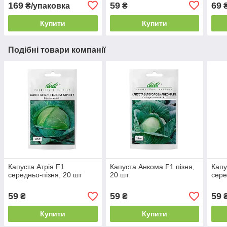
169
59
69
₴/упаковка
₴
₴
Купити
Купити
Подібні товари компанії
Капуста Атрія F1
Капуста Анкома F1 пізня,
Капу
середньо-пізня, 20 шт
20 шт
сере
59
59
59
₴
₴
Купити
Купити