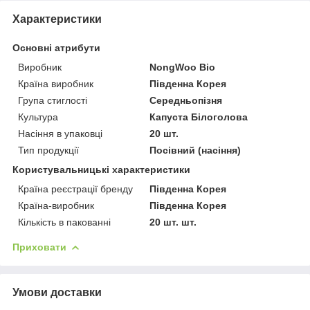
Характеристики
Основні атрибути
Виробник
NongWoo Bio
Країна виробник
Південна Корея
Група стиглості
Середньопізня
Культура
Капуста Білоголова
Насіння в упаковці
20 шт.
Тип продукції
Посівний (насіння)
Користувальницькі характеристики
Країна реєстрації бренду
Південна Корея
Країна-виробник
Південна Корея
Кількість в пакованні
20 шт. шт.
Приховати
Умови доставки