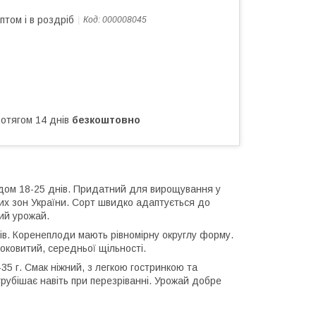
птом і в роздріб
Код:
000008045
ротягом 14 днів
безкоштовно
одом 18-25 днів. Придатний для вирощування у
них зон України. Сорт швидко адаптується до
ий урожай.
ків. Коренеплоди мають рівномірну округлу форму.
соковитий, середньої щільності.
35 г. Смак ніжний, з легкою гостринкою та
рубішає навіть при перезріванні. Урожай добре