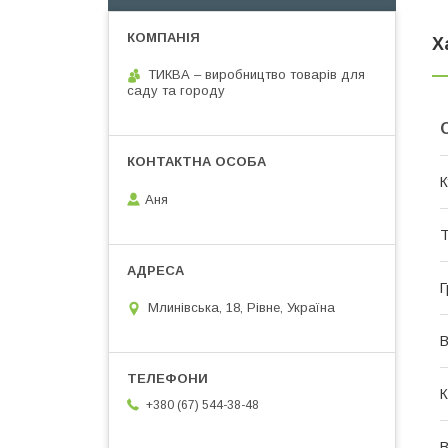
Х
ТИКВА – виробництво товарів для
саду та городу
К
Аня
Т
Г
Млинівська, 18, Рівне, Україна
В
К
+380 (67) 544-38-48
В