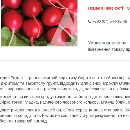
Немає в наявності
О
+380 (67) 544-38-48
повернення товару п
едис Родос — ранньостиглий сорт типу Сора з вегетаційним пері
ідкритому та закритому ґрунті, підходить для різних агрокліматич
мов вирощування та агротехнічних заходів, забезпечуючи стабільн
ирізняється високою продуктивністю, стійкістю до хвороб і шкідни
кірка тонка, гладка, насиченого червоного кольору. М'якуш білий, 
іаметр коренеплодів сягає 5 см, а їхня середня маса становить 30-
риємною солодкістю. Редис не схильний до розтріскування, та не г
берігає товарний вигляд.