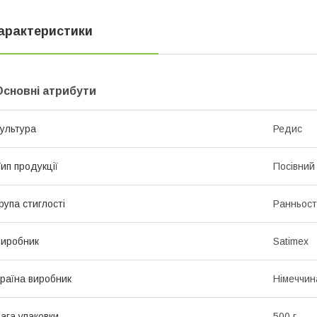
арактеристики
Основні атрибути
ультура
Редис
ип продукції
Посівний 
рупа стиглості
Ранньост
иробник
Satimex
раїна виробник
Німеччин
ага упаковки
500 г