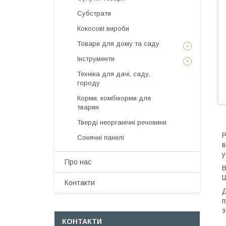
Субстрати
Кокосові вироби
Товари для дому та саду
Інструменти
Техніка для дачі, саду,
городу
Корми, комбікорми для
тварин
Тверді неорганічні речовини
Р
Сонячні панелі
в
у
Про нас
В
Ш
Контакти
Д
п
з
КОНТАКТИ