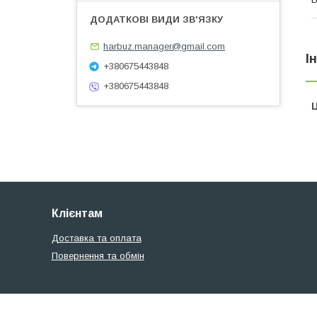
harbuz.manager@gmail.com
І
+380675443848
+380675443848
Ц
Клієнтам
Доставка та оплата
Повернення та обмін