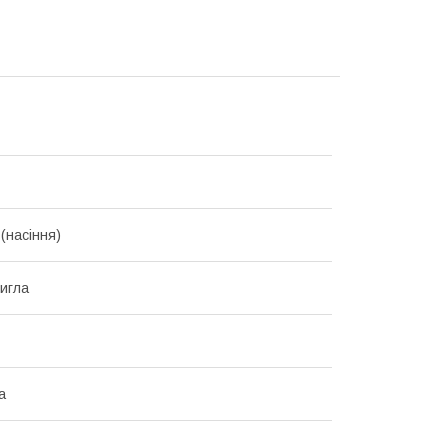
(насіння)
игла
а