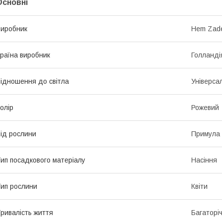
Основні
иробник
Hem Zad
раїна виробник
Голланді
ідношення до світла
Універса
олір
Рожевий
ід рослини
Примула
ип посадкового матеріалу
Насіння
ип рослини
Квіти
ривалість життя
Багаторіч