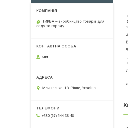
П
п
і
ТИКВА – виробництво товарів для
саду та городу
в
В
В
Аня
Г
п
Д
П
д
Млинівська, 18, Рівне, Україна
Х
+380 (67) 544-38-48