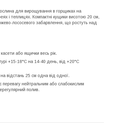
 рослина для вирощування в горщиках на
реях і теплицях. Компактні кущики висотою 20 см,
 рожево-лососевого забарвлення, що ростуть над
 касети або ящички весь рік.
урі +15-18°С на 14-40 день, від +20°С
а відстань 25 см одна від одної.
дає перевагу нейтральним або слабокислим
нерегулярний полив.