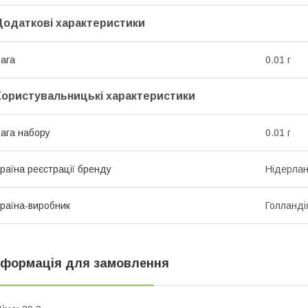
Додаткові характеристики
ага
0.01 г
Користувальницькі характеристики
ага набору
0.01 г
раїна реєстрації бренду
Нідерла
раїна-виробник
Голланді
нформація для замовлення