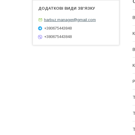
В
harbuz.manager@gmail.com
+380675443848
К
+380675443848
В
К
Р
Т
Т
Т