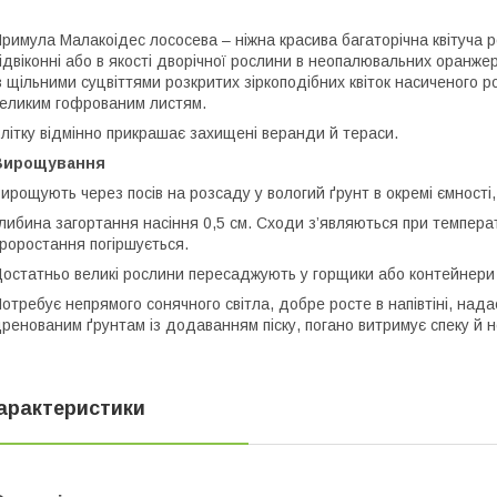
римула Малакоідес лососева – ніжна красива багаторічна квітуча
ідвіконні або в якості дворічної рослини в неопалювальних оранже
з щільними суцвіттями розкритих зіркоподібних квіток насиченого
еликим гофрованим листям.
літку відмінно прикрашає захищені веранди й тераси.
Вирощування
ирощують через посів на розсаду у вологий ґрунт в окремі ємності,
либина загортання насіння 0,5 см. Сходи з’являються при температ
роростання погіршується.
остатньо великі рослини пересаджують у горщики або контейнери н
отребує непрямого сонячного світла, добре росте в напівтіні, на
ренованим ґрунтам із додаванням піску, погано витримує спеку й 
арактеристики