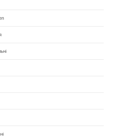
en
я
льні
ні