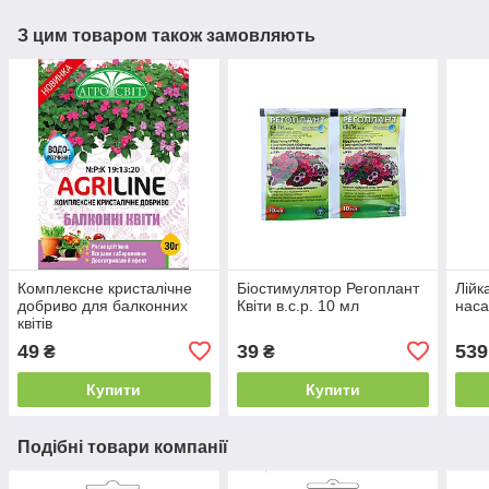
З цим товаром також замовляють
Комплексне кристалічне
Біостимулятор Регоплант
Лійк
добриво для балконних
Квіти в.с.р. 10 мл
наса
квітів
49
39
539
₴
₴
Купити
Купити
Подібні товари компанії