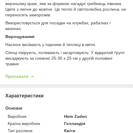
верхньому краю, яке за формою нагадує гребінець півника.
Цвіте з липня до жовтня. Це тепло й світлолюбна рослина, не
переносить заморозків.
Використовується для посадки на клумбах, рабатках і
вазонах.
Вирощування
Насіння висівають у парники й теплиці в квітні.
Сіянці пікірують, поливають і загартовують. У відкритий ґрунт
висаджують за схемою 25-30 х 25 см у другій половині
травня.
Приховати
Характеристики
Основні
Виробник
Hem Zaden
Країна виробник
Голландія
Тип рослини
Квіти