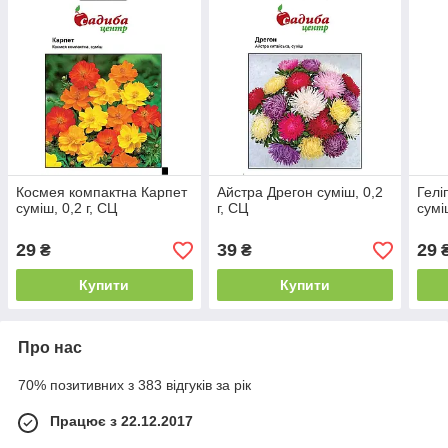
Космея компактна Карпет
Айстра Дрегон суміш, 0,2
Гелі
суміш, 0,2 г, СЦ
г, СЦ
сумі
29
39
29
₴
₴
Купити
Купити
Про нас
70% позитивних з 383 відгуків за рік
Працює з 22.12.2017