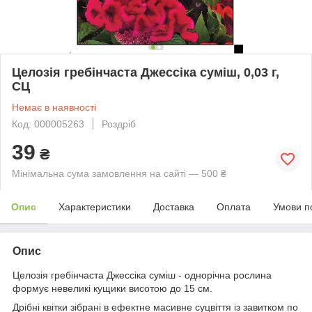
Целозія гребінчаста Джессіка суміш, 0,03 г,
СЦ
Немає в наявності
Код: 000005263
Роздріб
39
₴
Мінімальна сума замовлення на сайті — 500 ₴
Опис
Характеристики
Доставка
Оплата
Умови п
Опис
Целозія гребінчаста Джессіка суміш - однорічна рослина
формує невеликі кущики висотою до 15 см.
Дрібні квітки ​​зібрані в ефектне масивне суцвіття із завитком по