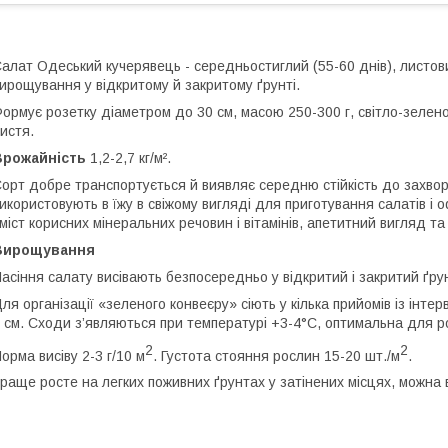
алат Одеський кучерявець - середньостиглий (55-60 днів), листов
ирощування у відкритому й закритому ґрунті.
ормує розетку діаметром до 30 см, масою 250-300 г, світло-зелено
истя.
Врожайність
1,2-2,7 кг/м².
орт добре транспортується й виявляє середню стійкість до захвор
икористовують в їжу в свіжому вигляді для приготування салатів і
міст корисних мінеральних речовин і вітамінів, апетитний вигляд та 
Вирощування
асіння салату висівають безпосередньо у відкритий і закритий ґ
ля організації «зеленого конвеєру» сіють у кілька прийомів із інте
 см. Сходи з’являються при температурі +3-4°С, оптимальна для р
2
2
орма висіву 2-3 г/10 м
. Густота стояння рослин 15-20 шт./м
.
раще росте на легких поживних ґрунтах у затінених місцях, можна 