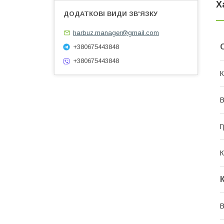
Х
harbuz.manager@gmail.com
+380675443848
+380675443848
К
В
Г
К
В