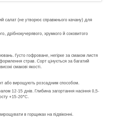
ий салат (не утворює справжнього качану) для
го, дрібнокучерявого, хрумкого й соковитого
ювань. Густо гофроване, негірке за смаком листя
 оформлення страв. Сорт цінується за багатий
високі смакові якості.
рунт або вирощують розсадним способом.
рвалом 12-15 днів. Глибина загортання насіння 0,5-
осту +15-20°С.
вирощувати в горщиках на підвіконні.