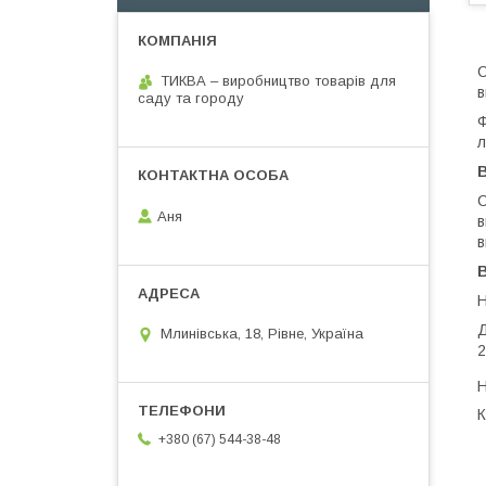
С
ТИКВА – виробництво товарів для
в
саду та городу
Ф
л
С
Аня
в
в
Н
Д
Млинівська, 18, Рівне, Україна
2
Н
К
+380 (67) 544-38-48