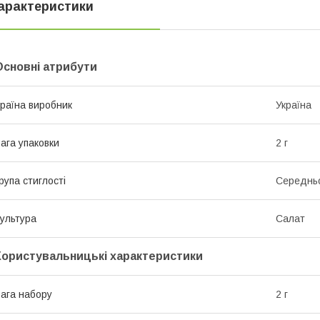
арактеристики
Основні атрибути
раїна виробник
Україна
ага упаковки
2 г
рупа стиглості
Середнь
ультура
Салат
Користувальницькі характеристики
ага набору
2 г