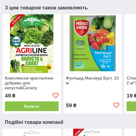
З цим товаром також замовляють
Комплексне кристалічне
Фунгіцид Магнікур Буст, 10
Сітк
добриво для
м
2 м*
капусти&Салату
49
19
₴
₴
59
₴
Купити
Подібні товари компанії