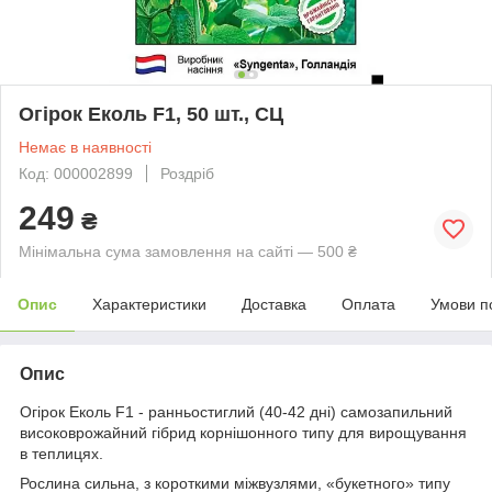
Огірок Еколь F1, 50 шт., СЦ
Немає в наявності
Код: 000002899
Роздріб
249
₴
Мінімальна сума замовлення на сайті — 500 ₴
Опис
Характеристики
Доставка
Оплата
Умови п
Опис
Огірок Еколь F1 - ранньостиглий (40-42 дні) самозапильний
високоврожайний гібрид корнішонного типу для вирощування
в теплицях.
Рослина сильна, з короткими міжвузлями, «букетного» типу