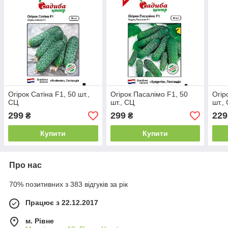
Огірок Сатіна F1, 50 шт.,
Огірок Пасалімо F1, 50
Огір
СЦ
шт., СЦ
шт.,
299
299
229
₴
₴
Купити
Купити
Про нас
70% позитивних з 383 відгуків за рік
Працює з 22.12.2017
м. Рівне