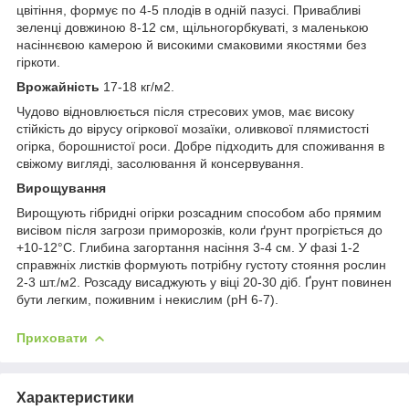
цвітіння, формує по 4-5 плодів в одній пазусі. Привабливі
зеленці довжиною 8-12 см, щільногорбкуваті, з маленькою
насіннєвою камерою й високими смаковими якостями без
гіркоти.
Врожайність
17-18 кг/м
2
.
Чудово відновлюється після стресових умов, має високу
стійкість до вірусу огіркової мозаїки, оливкової плямистості
огірка, борошнистої роси. Добре підходить для споживання в
свіжому вигляді, засолювання й консервування.
Вирощування
Вирощують гібридні огірки розсадним способом або прямим
висівом після загрози приморозків, коли ґрунт прогріється до
+10-12°С. Глибина загортання насіння 3-4 см. У фазі 1-2
справжніх листків формують потрібну густоту стояння рослин
2-3 шт./м
2
. Розсаду висаджують у віці 20-30 діб. Ґрунт повинен
бути легким, поживним і некислим (pH 6-7).
Приховати
Характеристики