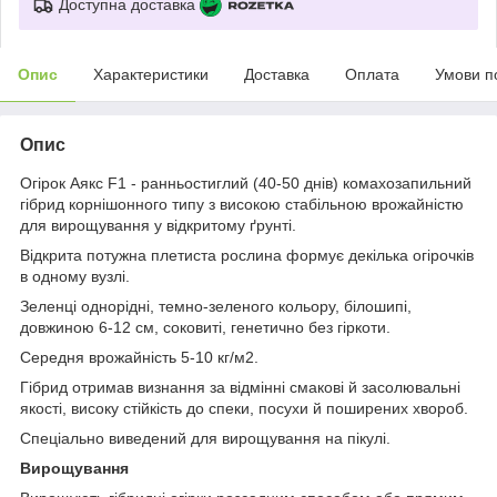
Доступна доставка
Опис
Характеристики
Доставка
Оплата
Умови п
Опис
Огірок Аякс F1 - ранньостиглий (40-50 днів) комахозапильний
гібрид корнішонного типу з високою стабільною врожайністю
для вирощування у відкритому ґрунті.
Відкрита потужна плетиста рослина формує декілька огірочків
в одному вузлі.
Зеленці однорідні, темно-зеленого кольору, білошипі,
довжиною 6-12 см, соковиті, генетично без гіркоти.
Середня врожайність 5-10 кг/м
2
.
Гібрид отримав визнання за відмінні смакові й засолювальні
якості, високу стійкість до спеки, посухи й поширених хвороб.
Спеціально виведений для вирощування на пікулі.
Вирощування