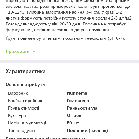
Вирощують гібридні огірки розсадним способом або прямим
висівом після загрози приморозків, коли ґрунт прогріється до
+10-12°С. Глибина загортання насіння 3-4 см. У фазі 1-2
листків формують потрібну густоту стояння рослин 2-3 шт./м
2
.
Розсаду висаджують у віці 20-30 днів. Рослина не потребує
формування, оскільки несхильна до розгалуження.
Ґрунт повинен бути легким, поживним і некислим (pH 6-7).
Приховати
Характеристики
Основні атрибути
Виробник
Nunhems
Країна виробник
Голландія
Група стиглості
Ранньостигла
Культура
Огірок
Насіння в упаковці
50 шт.
Тип продукції
Посівний (насіння)
Користувальницькі характеристики