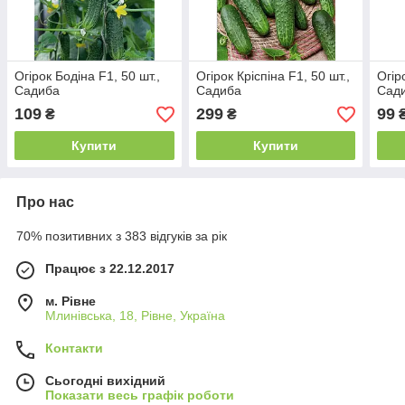
Огірок Бодіна F1, 50 шт.,
Огірок Кріспіна F1, 50 шт.,
Огір
Садиба
Садиба
Сад
109
299
99
₴
₴
Купити
Купити
Про нас
70% позитивних з 383 відгуків за рік
Працює з 22.12.2017
м. Рівне
Млинівська, 18, Рівне, Україна
Контакти
Сьогодні вихідний
Показати весь графік роботи