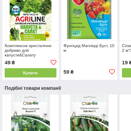
Комплексне кристалічне
Фунгіцид Магнікур Буст, 10
Сітк
добриво для
м
2 м*
капусти&Салату
49
19
₴
₴
59
₴
Купити
Подібні товари компанії