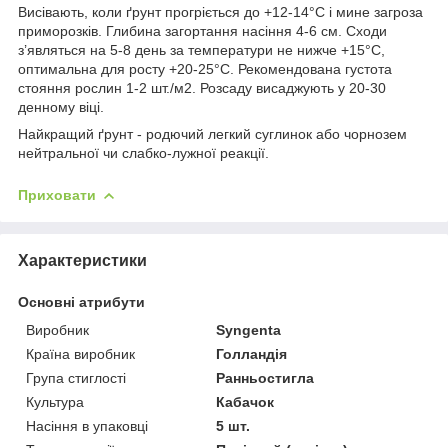
Висівають, коли ґрунт прогріється до +12-14°С і мине загроза
приморозків. Глибина загортання насіння 4-6 см. Сходи
з’являться на 5-8 день за температури не нижче +15°С,
оптимальна для росту +20-25°С. Рекомендована густота
стояння рослин 1-2 шт./м
2
. Розсаду висаджують у 20-30
денному віці.
Найкращий ґрунт - родючий легкий суглинок або чорнозем
нейтральної чи слабко-лужної реакції.
Приховати
Характеристики
Основні атрибути
Виробник
Syngenta
Країна виробник
Голландія
Група стиглості
Ранньостигла
Культура
Кабачок
Насіння в упаковці
5 шт.