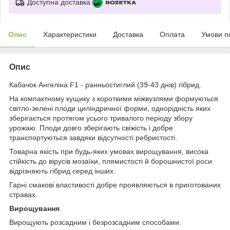
Доступна доставка
Опис
Характеристики
Доставка
Оплата
Умови п
Опис
Кабачок Ангеліна F1 - ранньостиглий (39-43 днів) гібрид.
На компактному кущику з короткими міжвузлями формуються
світло-зелені плоди циліндричної форми, однорідність яких
зберігається протягом усього тривалого періоду збору
урожаю. Плоди довго зберігають свіжість і добре
транспортуються завдяки відсутності ребристості.
Товарна якість при будь-яких умовах вирощування, висока
стійкість до вірусів мозаїки, плямистості й борошнистої роси
відрізняють гібрид серед інших.
Гарні смакові властивості добре проявляються в приготованих
стравах.
Вирощування
Вирощують розсадним і безрозсадним способами.