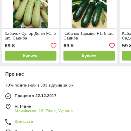
Кабачок Супер Донія F1, 5
Кабачок Тарміно F1, 5 шт.,
Каба
шт., Садиба
Садиба
Сад
69
69
59
₴
₴
Купити
Купити
Про нас
70% позитивних з 383 відгуків за рік
Працює з 22.12.2017
м. Рівне
Млинівська, 18, Рівне, Україна
Контакти