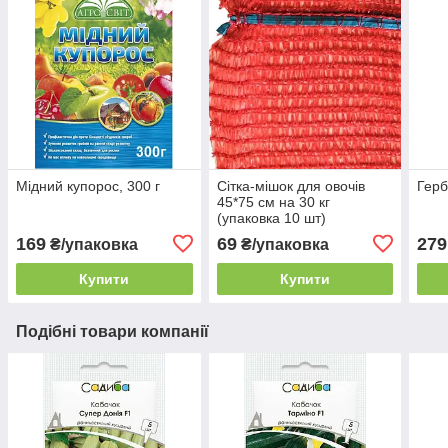
Мідний купорос, 300 г
Сітка-мішок для овочів
Герб
45*75 см на 30 кг
(упаковка 10 шт)
169
69
279
₴/упаковка
₴/упаковка
Купити
Купити
Подібні товари компанії