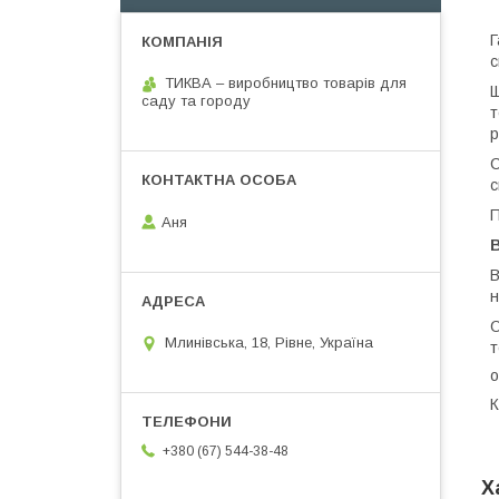
Г
с
ТИКВА – виробництво товарів для
Щ
саду та городу
т
р
С
с
П
Аня
В
н
О
Млинівська, 18, Рівне, Україна
т
о
К
+380 (67) 544-38-48
Х