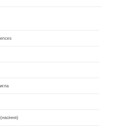
ences
игла
(насіння)