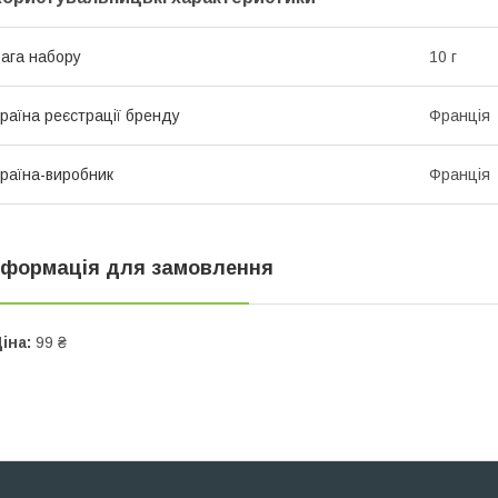
ага набору
10 г
раїна реєстрації бренду
Франція
раїна-виробник
Франція
нформація для замовлення
іна:
99 ₴