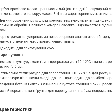
арбуз Арахісове масло - ранньостиглий (80-100 днів) популярний с
вітло-кремового кольору, масою 3-4 кг, із характерним мускатним 
ільний соковитий м’якуш має кремову текстуру, містить підвищену к
ермічній обробці. Насіннєва камера невелика. Відзначається підв
оси.
орт отримав популярність за неперевершені смакові якості й гарну л
макує в різноманітних стравах, кашах і випічці.
ідходить для приготування соку.
Вирощування
исівають культуру, коли ґрунт прогріється до +10-12°С і мине загр
асіння 5-6 см.
птимальна температура для проростання +18-22°С, а для росту 
емператури після появи сходів до -1°С призводить до загибелі пар
падання бутонів і квіток. Оптимальна густота стояння 1,5-2,0 росл
ислі й перезволожені ґрунти для вирощування гарбуза непридатні.
арактеристики