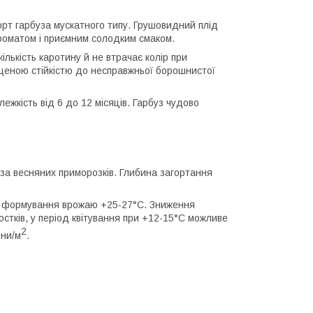
орт гарбуза мускатного типу. Грушовидний плід
ароматом і приємним солодким смаком.
ількість каротину й не втрачає колір при
ищеною стійкістю до несправжньої борошнистої
ежкість від 6 до 12 місяців. Гарбуз чудово
оза весняних приморозків. Глибина загортання
й формування врожаю +25-27°С. Зниження
остків, у період квітування при +12-15°С можливе
2
ини/м
.