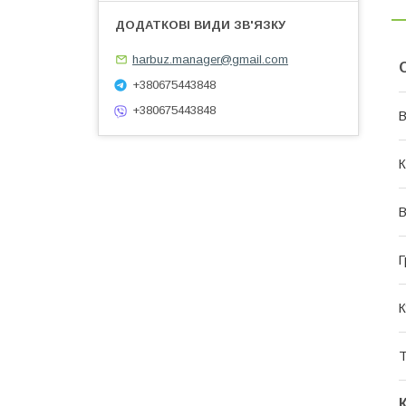
harbuz.manager@gmail.com
+380675443848
+380675443848
В
К
В
Г
К
Т