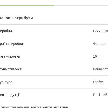
Основні атрибути
иробник
GSN-sem
раїна виробник
Франція
ага упаковки
10 г
рупа стиглості
Ранньост
ультура
Гарбуз
ип продукції
Посівний 
Користувальницькі характеристики