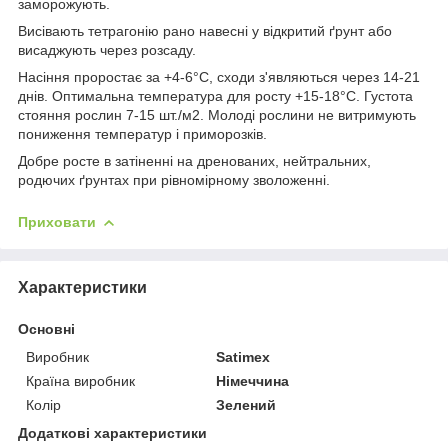
заморожують.
Висівають тетрагонію рано навесні у відкритий ґрунт або
висаджують через розсаду.
Насіння проростає за +4-6°C, сходи з'являються через 14-21
днів. Оптимальна температура для росту +15-18°C. Густота
стояння рослин 7-15 шт./м
2
. Молоді рослини не витримують
пониження температур і приморозків.
Добре росте в затіненні на дренованих, нейтральних,
родючих ґрунтах при рівномірному зволоженні.
Приховати
Характеристики
Основні
Виробник
Satimex
Країна виробник
Німеччина
Колір
Зелений
Додаткові характеристики