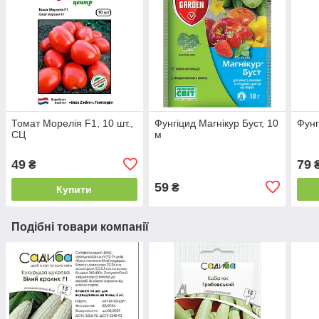
Томат Морелія F1, 10 шт.,
Фунгіцид Магнікур Буст, 10
Фунг
СЦ
м
49
79
₴
59
₴
Купити
Подібні товари компанії