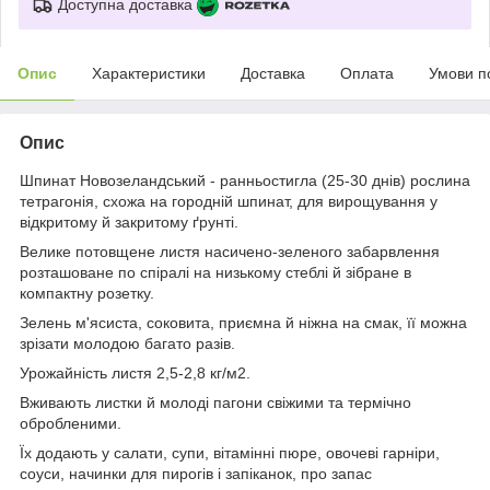
Доступна доставка
Опис
Характеристики
Доставка
Оплата
Умови п
Опис
Шпинат Новозеландський - ранньостигла (25-30 днів) рослина
тетрагонія, схожа на городній шпинат, для вирощування у
відкритому й закритому ґрунті.
Велике потовщене листя насичено-зеленого забарвлення
розташоване по спіралі на низькому стеблі й зібране в
компактну розетку.
Зелень м'ясиста, соковита, приємна й ніжна на смак, її можна
зрізати молодою багато разів.
Урожайність листя 2,5-2,8 кг/м
2
.
Вживають листки й молоді пагони свіжими та термічно
обробленими.
Їх додають у салати, супи, вітамінні пюре, овочеві гарніри,
соуси, начинки для пирогів і запіканок, про запас