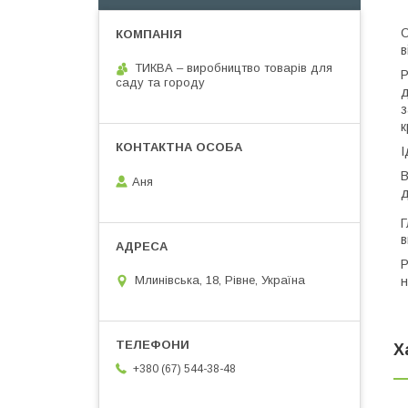
О
в
ТИКВА – виробництво товарів для
Р
саду та городу
д
з
к
І
В
Аня
д
Г
в
Р
Млинівська, 18, Рівне, Україна
н
Х
+380 (67) 544-38-48