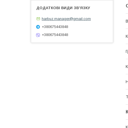
harbuz.manager@gmail.com
В
+380675443848
+380675443848
К
Г
К
Н
Т
К