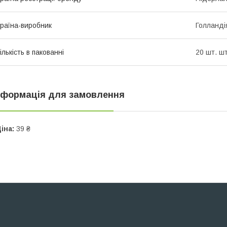
раїна-виробник
Голланді
ількість в пакованні
20 шт. шт
нформація для замовлення
іна:
39 ₴