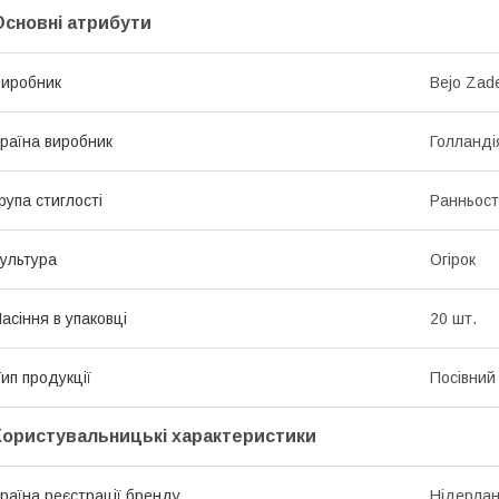
Основні атрибути
иробник
Bejo Zad
раїна виробник
Голланді
рупа стиглості
Ранньост
ультура
Огірок
асіння в упаковці
20 шт.
ип продукції
Посівний 
Користувальницькі характеристики
раїна реєстрації бренду
Нідерла