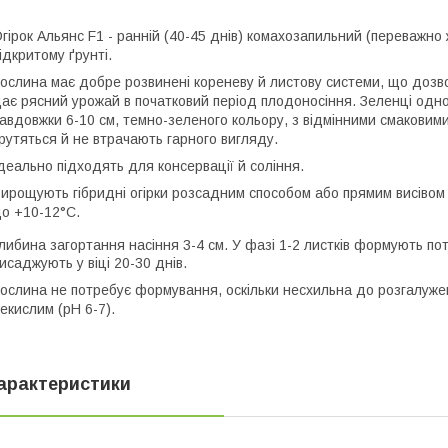
гірок Альянс F1 - ранній (40-45 днів) комахозапильний (переважно 
ідкритому ґрунті.
ослина має добре розвинені кореневу й листову системи, що дозв
ає рясний урожай в початковий період плодоносіння. Зеленці однор
авдовжки 6-10 см, темно-зеленого кольору, з відмінними смаковими 
рутяться й не втрачають гарного вигляду.
деально підходять для консервації й соління.
ирощують гібридні огірки розсадним способом або прямим висівом п
о +10-12°С.
либина загортання насіння 3-4 см. У фазі 1-2 листків формують пот
исаджують у віці 20-30 днів.
ослина не потребує формування, оскільки несхильна до розгалужен
екислим (pH 6-7).
арактеристики