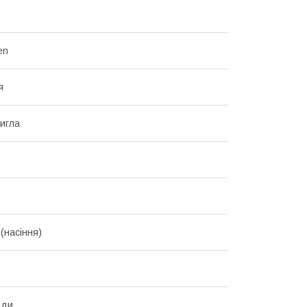
en
я
игла
(насіння)
нди