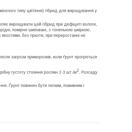
жіночого типу цвітіння) гібрид для вирощування у
оляє вирощувати цей гібрид при дефіциті вологи,
ідні, помірно шиповані, з тоненькою шкіркою,
якостями, без гіркоти, при переростанні не
ісля загрози приморозків, коли ґрунт прогріється
2
рібну густоту стояння рослин 2-3 шт./м
. Розсаду
ня. Ґрунт повинен бути легким, поживним і