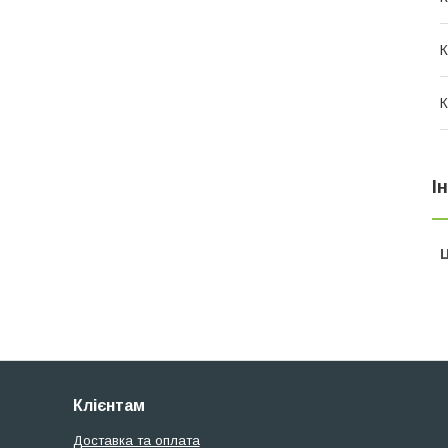
К
К
І
Ц
Клієнтам
Доставка та оплата